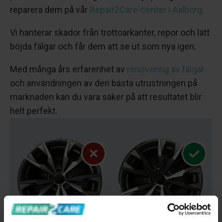
reparera dem på vår
Repair2Care-center i Aalborg
.
Vi hanterar skador från trottoarkanter, repor och lätt
böjda fälgar och får dem att se ut som nya igen.
Med många års erfarenhet av
renovering av fälgar
och användningen av den bästa utrustningen på
marknaden kan du vara säker på att resultatet blir
helt perfekt.