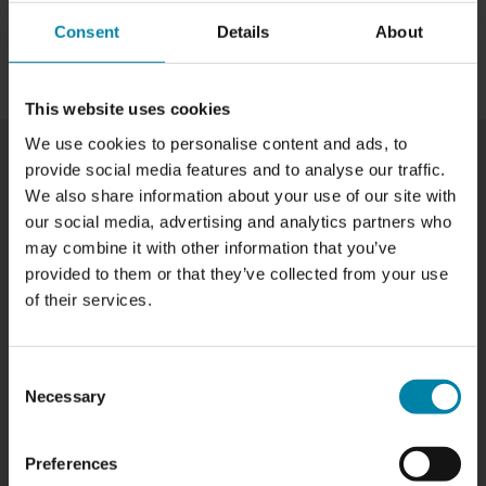
Consent
Details
About
BOKA NU
This website uses cookies
We use cookies to personalise content and ads, to
provide social media features and to analyse our traffic.
We also share information about your use of our site with
PRISER PÅ HJULREPARATIONER I
our social media, advertising and analytics partners who
may combine it with other information that you’ve
AALBORG
provided to them or that they’ve collected from your use
Våra priser varierar beroende på storlek och typ av fälg,
of their services.
samt vilken specifik reparation som behövs. Nedan
visas en lista över de fälgreparationstjänster som vi
erbjuder i Aalborg tillsammans med deras priser:
Consent
Necessary
TYP AV HJULREPARATION
PRIS
Selection
Reparation av lackerade hjul
från
2 495,00 kr
Reparation av diamantskurna hjul
från
1 995,00 kr
Preferences
Riktning av hjul
1 395,00 kr