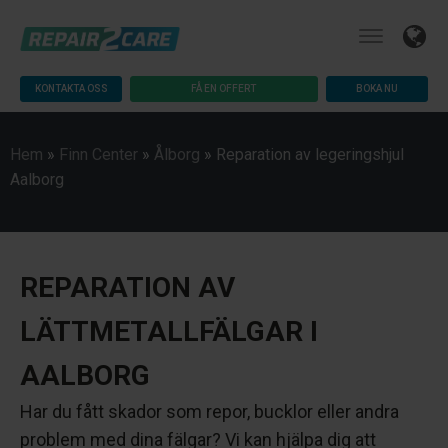
KONTAKTA OSS
FÅ EN OFFERT
BOKA NU
Hem
»
Finn Center
»
Ålborg
»
Reparation av legeringshjul
Aalborg
REPARATION AV
LÄTTMETALLFÄLGAR I
AALBORG
Har du fått skador som repor, bucklor eller andra
problem med dina fälgar? Vi kan hjälpa dig att