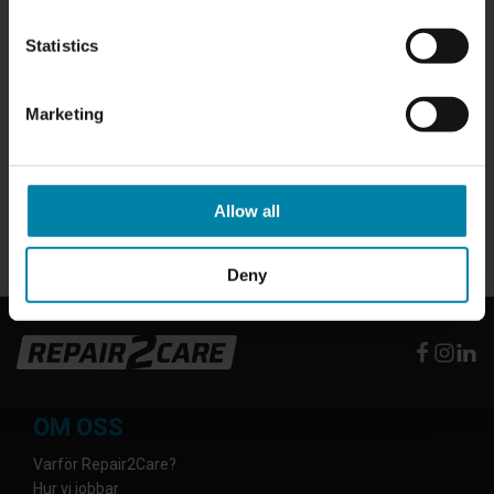
YTTERLIGARE TJÄNSTER
PRIS
Statistics
*Kan tillkomma på priset om det krävs för att utföra reparationen
Demontering och montering av däck
495,00 kr
Ommålning av den målade delen av fälgen
995,00 kr
Marketing
- upp till 17 tum
Ommålning av målat område på fälgen -
1 195,00 kr
18+ tum
Alla priser inkluderar moms.
Allow all
Deny
OM OSS
Varför Repair2Care?
Hur vi jobbar