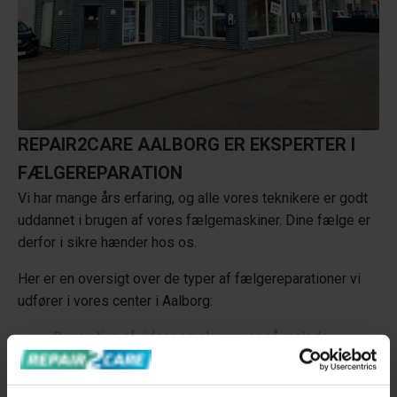
REPAIR2CARE AALBORG ER EKSPERTER I
FÆLGEREPARATION
Vi har mange års erfaring, og alle vores teknikere er godt
uddannet i brugen af vores fælgemaskiner. Dine fælge er
derfor i sikre hænder hos os.
Her er en oversigt over de typer af fælgereparationer vi
udfører i vores center i Aalborg:
Reparation af ridser og skrammer på malede
alufælge
Reparation af ridser og skrammer på Diamond Cut