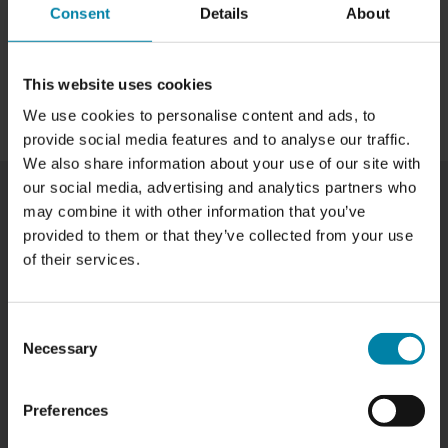
fælge
Consent
Details
About
Fælgopretning af let-bøjede fælge
Du er altid velkommen til at kontakte os, hvis du vil høre
This website uses cookies
mere om vores fælgereparationer.
We use cookies to personalise content and ads, to
provide social media features and to analyse our traffic.
We also share information about your use of our site with
our social media, advertising and analytics partners who
may combine it with other information that you’ve
provided to them or that they’ve collected from your use
PRISER PÅ REPARATION AF FÆLGE I
of their services.
AALBORG
Vores priser varierer afhængigt af fælgens størrelse
Consent
og type samt den specifikke reparation, der er behov
Necessary
Selection
for. Nedenfor er en liste over de fælgreparationer, vi
tilbyder i Aalborg, sammen med deres priser:
Preferences
TYPE AF FÆLGEREPARATION
PRIS
Reparation af malede fælge
fra
1.200,00 kr.