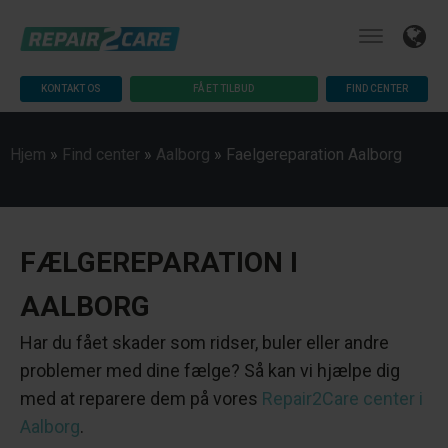
KONTAKT OS
FÅ ET TILBUD
FIND CENTER
Hjem
»
Find center
»
Aalborg
»
Faelgereparation Aalborg
FÆLGEREPARATION I
AALBORG
Har du fået skader som ridser, buler eller andre
problemer med dine fælge? Så kan vi hjælpe dig
med at reparere dem på vores
Repair2Care center i
Aalborg
.