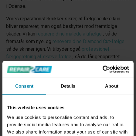
i Odense.
Vores reparationsteknikker sikrer, at fælgene ikke kun
bliver repareret, men også beskyttet mod fremtidige
skader. Vi kan
reparere dine malede alufælge
, så de
fremstår som nye, og
renovere dine Diamond Cut-fælge
så de skinner igen. Vi tilbyder også
professionel
fælgopretning af skæve fælge
, så de får genoprettet
deres oprindelige form.
Kontakt os for et tilbud om reparation af fælge i Odense
eller book en tid til reparation.
Consent
Details
About
This website uses cookies
We use cookies to personalise content and ads, to
provide social media features and to analyse our traffic.
We also share information about your use of our site with