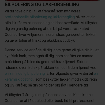
BILPOLERING OG LAKFORSEGLING
Vil du have din bil til at fremstå som ny? Vores
professionelle bilpolering og lakforsegling
sikrer, at din
bils lak får en skinnende og holdbar overflade. Vi tilbyder
dig en grundig polering af din bil på vores værksted
Odense, hvor vi fjerner mindre ridser, genopretter lakken
og giver bilen et friskt og eksklusivt udtryk.
Denne service er både til dig, som gerne vil give din bil et
nyt frisk look, men også til dig, som har fået en masse
småridser på bilen du gerne vil have fjernet. Sidder
ridserne overfladisk på lakken kan du få dem fjernet ved
en almindelig bilpolering
. Efterfølgende giver vi din bil
en
keramisk coating
, som beskytter lakken mod skidt, regn
og UV-stråler, så din bil holder sig flot i længere tid.
Vi tilbyder 7 års garanti på denne service. Kontakt os i
Odense for at få et tilbud eller book tid til professionel