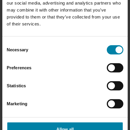
our social media, advertising and analytics partners who
may combine it with other information that you’ve
provided to them or that they’ve collected from your use
of their services.
Consent
Necessary
Selection
REPARATION AF STENSLAG
Stenslag er blandt de mest almindelige skader på biler,
Preferences
men heldigvis er det også en af de letteste at reparere.
Hos Repair2Care i Odense tilbyder vi hurtig og effektiv
Statistics
reparation af stenslag i lakken
og
reparation af stenslag i
forruden
. Ved brug af avancerede teknikker kan vi
Marketing
forhindre, at skaden udvikler sig, og sikre, at din bil ser ud
som ny.
Uanset om det drejer sig om et enkelt stenslag eller flere
Allow all