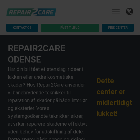
KONTAKT OS
FÅ ET TILBUD
FIND CENTER
REPAIR2CARE
ODENSE
Har din bil fået et stenslag, ridser i
lakken eller andre kosmetiske
Dette
skader? Hos Repair2Care anvender
center er
vi banebrydende teknikker til
reparation af skader på både interiør
midlertidigt
og eksteriør. Vores
lukket!
systemgodkendte teknikker sikrer,
at vi kan reparere skaderne effektivt
uden behov for udskiftning af dele.
Dette sparer både penge og skåner