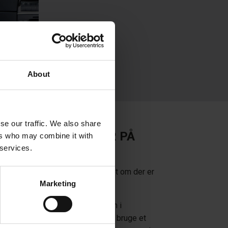
About
se our traffic. We also share
 DE FLESTE SKADER PÅ
ers who may combine it with
 services.
MENTPANEL
r på bilens instrumentpanel uanset om der er
Marketing
 hul eller misfarvninger.
 revner, kræver det, at strukturen i
let genskabes. Det gør vi ved at bruge et