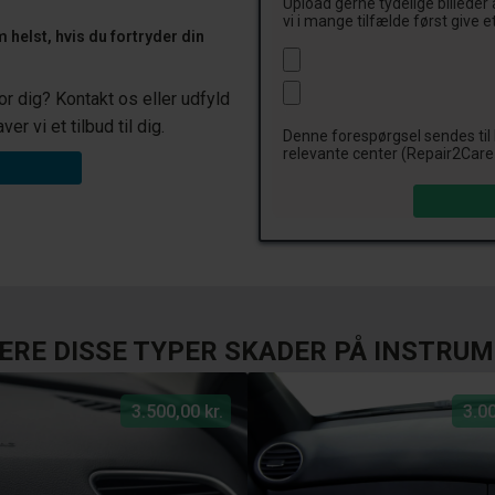
Upload gerne tydelige billeder 
vi i mange tilfælde først give et
m helst, hvis du fortryder din
for dig? Kontakt os eller udfyld
r vi et tilbud til dig.
Denne forespørgsel sendes til
relevante center (Repair2Care 
RERE DISSE TYPER SKADER PÅ INSTR
3.500,00 kr.
3.00