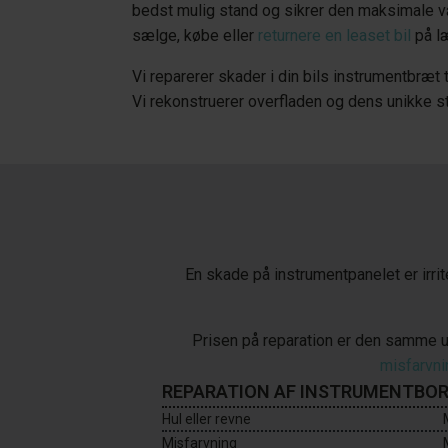
bedst mulig stand og sikrer den maksimale væ
sælge, købe eller
returnere en leaset bil
på læ
Vi reparerer skader i din bils instrumentbræt t
Vi rekonstruerer overfladen og dens unikke st
En skade på instrumentpanelet er irri
Prisen på reparation er den samme 
misfarvni
REPARATION AF INSTRUMENTBO
Hul eller revne
Misfarvning