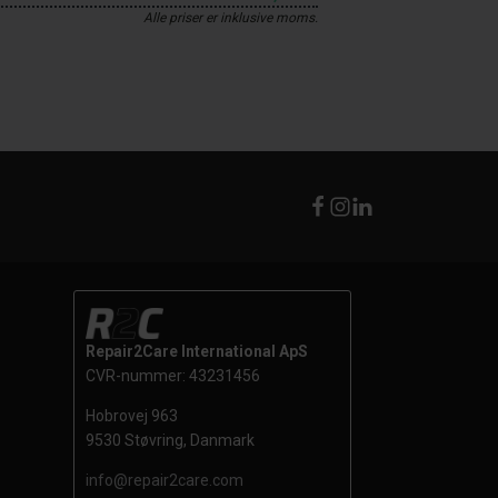
Alle priser er inklusive moms.
Repair2Care International ApS
CVR-nummer: 43231456
Hobrovej 963
9530 Støvring, Danmark
info@repair2care.com