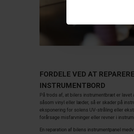
FORDELE VED AT REPARERE
INSTRUMENTBORD
På trods af, at bilers instrumentbræt er lavet 
såsom vinyl eller læder, så er skader på ins
eksponering for solens UV-stråling eller ek
forårsage misfarvninger eller revner i instru
En reparation af bilens instrumentpanel medvirk