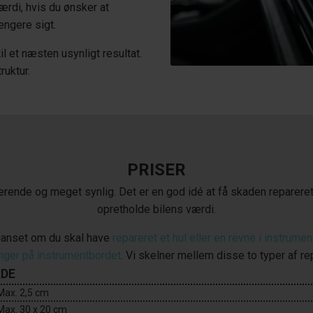
rdi, hvis du ønsker at
ngere sigt.
il et næsten usynligt resultat.
ruktur.
PRISER
terende og meget synlig. Det er en god idé at få skaden repareret
opretholde bilens værdi.
uanset om du skal have
repareret et hul eller en revne i instrume
nger på instrumentbordet
. Vi skelner mellem disse to typer af re
RDE
Max. 2,5 cm
Max. 30 x 20 cm