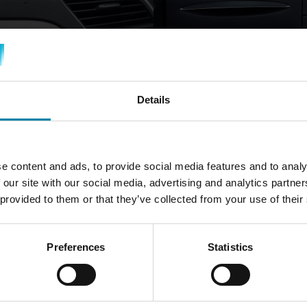
LER REVNE
MISFARVNING
LÆS MERE
LÆS MERE
Details
e content and ads, to provide social media features and to analy
VI KAN REPARERE
 our site with our social media, advertising and analytics partn
 provided to them or that they’ve collected from your use of their
BILENS INSTRU
Vi reparerer de fleste skade
Preferences
Statistics
tale om en ridse, en revne, et
Ved skader, såsom huller eller
overfladen på instrumentpane