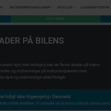
R
EKSTERIØRREPARATIONER
BILPLEJE
LEASINGEFTERSYN
FÅ ET TILBUD
ADER PÅ BILENS
kstremt dyrt, men heldigvis kan de fleste skader på bilens
, huller og misfarvninger på instrumentpanelet med
du dyre og unødvendige udskiftninger.
ertidigt ikke tilgængelig i Danmark.
dette måtte medføre. Vi arbejder på at kunne tilbyde denne servi