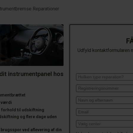
trumentbremse Reparationer
F
Udfyld kontaktformularen ne
 dit instrumentpanel hos
trumentbrættet
s værdi
forhold til udskiftning
dskiftning og flere dage uden
brugsspor ved aflevering af din