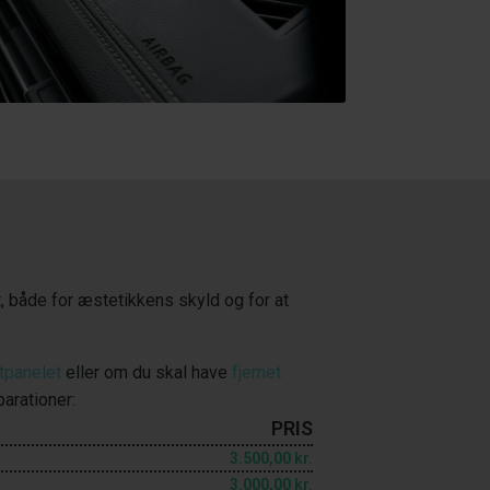
, både for æstetikkens skyld og for at
ntpanelet
eller om du skal have
fjernet
parationer:
PRIS
3.500,00 kr.
3.000,00 kr.