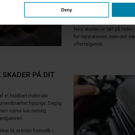
særligt fyldemiddel for at g
vi et silikonelignende stof, 
Deny
instrumentpanelet, således r
Hvis skaden er tæt på ruden, s
for reparationen, men den sæt
efterfølgende.
 SKADER PÅ DIT
af et holdbart materiale
trumentbrættet hyppige. Daglig
strem varme kan nemlig
mentpanelet.
er til, at bilen fremstår i