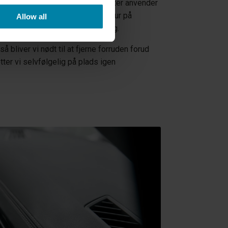
enskabe en jævn overflade. Derefter anvender
der kan kopiere den særlige struktur på
Allow all
eparationen bliver næsten usynlig.
å bliver vi nødt til at fjerne forruden forud
ter vi selvfølgelig på plads igen