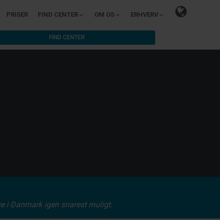
PRISER
FIND CENTER
OM OS
ERHVERV
FIND CENTER
ce i Danmark igen snarest muligt.