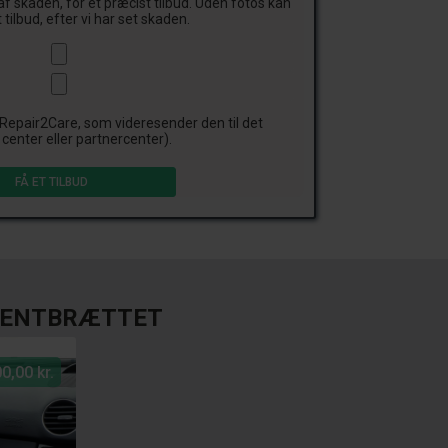
af skaden, for et præcist tilbud. Uden fotos kan
 tilbud, efter vi har set skaden.
 Repair2Care, som videresender den til det
center eller partnercenter).
UMENTBRÆTTET
0,00 kr.