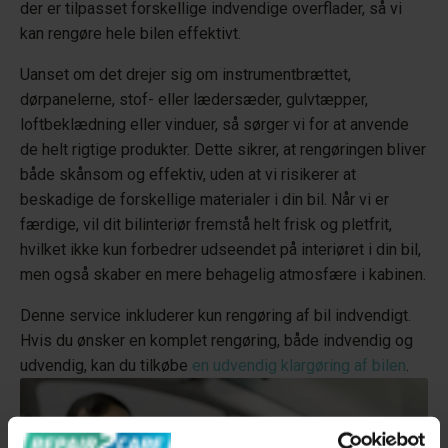
der er tilpasset forskellige indvendige overflader, så vi
kan rengøre hele bilen effektivt.
Uanset om det drejer sig om instrumentbrættet,
dørpanelerne, stof- eller lædersæder, gulvtæpper,
loftbeklædning eller vinduer, så sørger vi for at anvende
de helt rigtige produkter. Dette sikrer, at rengøringen bliver
både skånsom og effektiv, uden at vi risikerer at
beskadige de forskellige materialer i din bil. Når vi er
færdige, vil dit bilinteriør fremstå helt frisk og pletfrit,
hvilket ikke kun forbedrer udseendet på interiøret i din bil,
men også skaber en mere behagelig atmosfære i kabinen.
Denne service inkluderer kun rengøring af bil indvendigt.
Hvis du ønsker en komplet rengøring, både indvendig og
udvendig, kan du tilkøbe
en udvendig klargøring af bilen
.