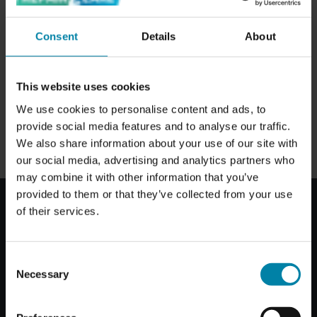
Consent
Details
About
This website uses cookies
We use cookies to personalise content and ads, to
provide social media features and to analyse our traffic.
We also share information about your use of our site with
our social media, advertising and analytics partners who
may combine it with other information that you’ve
provided to them or that they’ve collected from your use
of their services.
HVAD ER INKLUDERET I VORES INDVENDIGE
KLARGØRINGSSSERVICE
Consent
Vores indvendige rengøring går ud over det
Necessary
Selection
grundlæggende og efterlader din bil frisk, pletfri og
hygiejnisk. Vi fokuserer på at rengøre de områder på