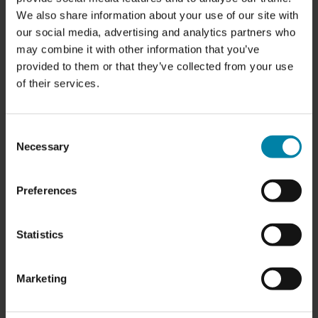
We also share information about your use of our site with
såsom at forbedre helhedsindtrykket af bilen og øge dens
our social media, advertising and analytics partners who
gensalgsværdi. Ved en reparation af et hul i et lædersæde
may combine it with other information that you’ve
fx, så sørger vi samtidig for at styrke materialet, så det
provided to them or that they’ve collected from your use
holder så længe som muligt.
of their services.
Hvis du har fået et hul eller revne i dit lædersæde, så er
det en god ide at få det fikset så hurtigt som muligt.
Consent
Skaden kan nemt forværres, hvis du ved et uheld kommer
Necessary
Selection
til at hænge i med dit tøj, en taske eller lignende.
Preferences
Statistics
Marketing