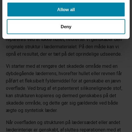
Allow all
HVORDAN REPARERER VI REVNET LÆDER?
Deny
Huller eller revner i lædersæder eller andet læderinteriør
repareres ved at lukke hullet, hvorefter vi genskaber den
originale struktur i lædermaterialet. På den måde kan vi
opnå et resultat, der er tæt på det oprindelige udseende.
Vi starter med at rengøre det skadede område med en
dybdegående læderrens, hvorefter hullet eller revnen får
påført et fleksibelt fyldemiddel for at genskabe en jævn
overflade. Ved brug af et patenteret silikonelignede stof,
kan strukturen kopieres og dermed genskabes på det
skadede område, og dette gør sig gældende ved både
ægte og syntetisk læder.
Når overfladen og strukturen på lædersædet eller andet
læderinteriør er genskabt, afsluttes reparationen med at