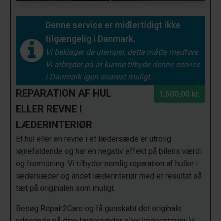
Denne service er midlertidigt ikke
tilgængelig i Danmark.
Vi beklager de ulemper, dette måtte medføre.
Vi arbejder på at kunne tilbyde denne service
i Danmark igen snarest muligt.
REPARATION AF HUL
1.500,00 kr.
ELLER REVNE I
LÆDERINTERIØR
Et hul eller en revne i et lædersæde er utrolig
iøjnefaldende og har en negativ effekt på bilens værdi
og fremtoning. Vi tilbyder nemlig reparation af huller i
lædersæder og andet læderinteriør med et resultat så
tæt på originalen som muligt.
Besøg Repair2Care og få genskabt det originale
udseende på dine lædersæder eller læderinteriør. Vi