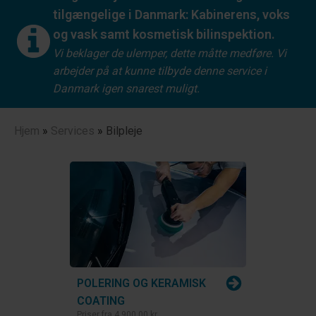
tilgængelige i Danmark: Kabinerens, voks
og vask samt kosmetisk bilinspektion.
Vi beklager de ulemper, dette måtte medføre. Vi
arbejder på at kunne tilbyde denne service i
Danmark igen snarest muligt.
Hjem
»
Services
»
Bilpleje
POLERING OG KERAMISK
COATING
Priser fra
4.900,00 kr.