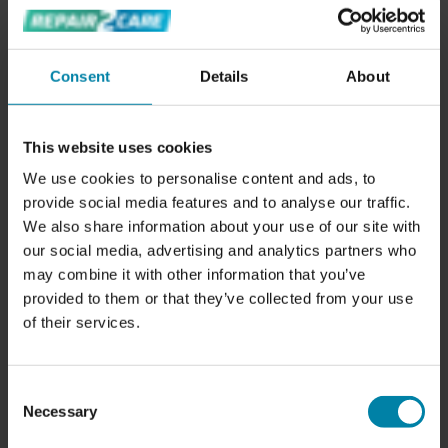
VI TILBYDER FLERE YDELSER INDEN FOR
PROFESSIONEL BILPLEJE
Vi tilbyder flere services inden for professionel bilpleje
Consent
Details
About
både indvendig og udvendig på bilen.
Vores
polering og lakforsegling
er en service, hvor vi
This website uses cookies
fjerner små overfladiske ridser på bilen, samt genskaber
We use cookies to personalise content and ads, to
bilens skinnede overflade. Derudover tilbyder vi
en
provide social media features and to analyse our traffic.
professionel bilvask og voksbehandling
, samt
en rens af
We also share information about your use of our site with
kabinen
der fjerner uønskede lugte og eliminerer bakterier
our social media, advertising and analytics partners who
fra bilens overflader.
may combine it with other information that you’ve
Vores
kosmetiske bileftersyn
er en meget populær
provided to them or that they’ve collected from your use
service, hvor vi gennemgår bilen for kosmetiske skader,
of their services.
for derefter at give et uforpligtende tilbud på reparationer,
som bilen har brug for. Hvis du tager imod vores tilbud, så
Consent
får du inspektionen af bilen gratis.
Necessary
Selection