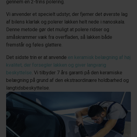
gennem en 2-trins polering.
Vi anvender et specielt udstyr, der fjerner det øverste lag
af bilens klarlak og polerer lakken helt nede i nanoskala.
Denne metode gør det muligt at polere ridser og
småskrammer væk fra overfladen, så lakken både
fremstår og føles glattere.
Det sidste trin er at anvende
en keramisk belægning af høj
kvalitet, der forsegler lakken og giver langvarig
beskyttelse
. Vi tilbyder 7 års garanti på den keramiske
belægning på grund af den ekstraordinære holdbarhed og
langtidsbeskyttelse.