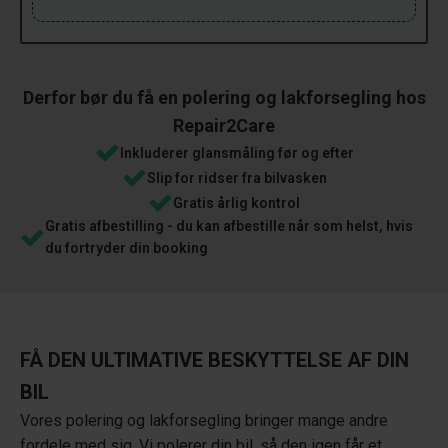
Derfor bør du få en polering og lakforsegling hos
Repair2Care
Inkluderer glansmåling før og efter
Slip for ridser fra bilvasken
Gratis årlig kontrol
Gratis afbestilling - du kan afbestille når som helst, hvis
du fortryder din booking
FÅ DEN ULTIMATIVE BESKYTTELSE AF DIN
BIL
Vores polering og lakforsegling bringer mange andre
fordele med sig. Vi polerer din bil, så den igen får et