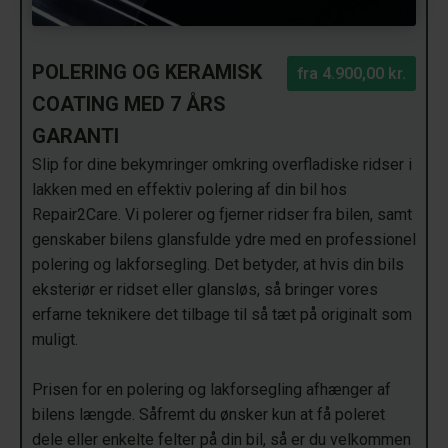
POLERING OG KERAMISK
fra
4.900,00 kr.
COATING MED 7 ÅRS
GARANTI
Slip for dine bekymringer omkring overfladiske ridser i
lakken med en effektiv polering af din bil hos
Repair2Care. Vi polerer og fjerner ridser fra bilen, samt
genskaber bilens glansfulde ydre med en professionel
polering og lakforsegling. Det betyder, at hvis din bils
eksteriør er ridset eller glansløs, så bringer vores
erfarne teknikere det tilbage til så tæt på originalt som
muligt.
Prisen for en polering og lakforsegling afhænger af
bilens længde. Såfremt du ønsker kun at få poleret
dele eller enkelte felter på din bil, så er du velkommen