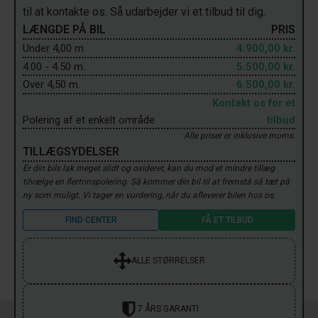
til at kontakte os. Så udarbejder vi et tilbud til dig.
LÆNGDE PÅ BIL
PRIS
Under 4,00 m.
4.900,00 kr.
4.00 - 4.50 m.
5.500,00 kr.
Over 4,50 m.
6.500,00 kr.
Kontakt os for et
Polering af et enkelt område
tilbud
Alle priser er inklusive moms.
TILLÆGSYDELSER
Er din bils lak meget slidt og oxideret, kan du mod et mindre tillæg
tilvælge en flertrinspolering. Så kommer din bil til at fremstå så tæt på
ny som muligt. Vi tager en vurdering, når du afleverer bilen hos os.
FIND CENTER
FÅ ET TILBUD
ALLE STØRRELSER
7 ÅRS GARANTI