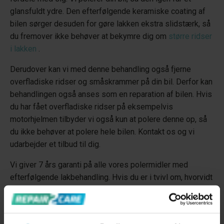
glansfuldt ydre. Den efterfølgende keramiske coating af
bilen sørger desuden for gøre lakken ekstra slidstærk, så
du fremover ikke behøver at bekymre dig om
større ridser
i lakken
.
Derudover kan vi med denne behandling også fjerne
overfladiske ridser og småskrammer på din bil. Derfor kan
behandlingen også anses som en reparation af bilen. Hvis
du har fået overfladiske ridser på eksempelvis
motorhjelmen tilbyder vi også kun at polere denne op, så
du ikke behøver at polere hele bilen. Kontakt os og vi
udarbejder et tilbud til dig.
Vi giver 7 års garanti på alle vores polermidler med
efterfølgende lakbehandling. Hvis du er i tvivl om, hvorvidt
din bil har brug for en polering og lakbehandling, har vi
samlet
5 tegn på, at din bil trænger til at blive poleret
.