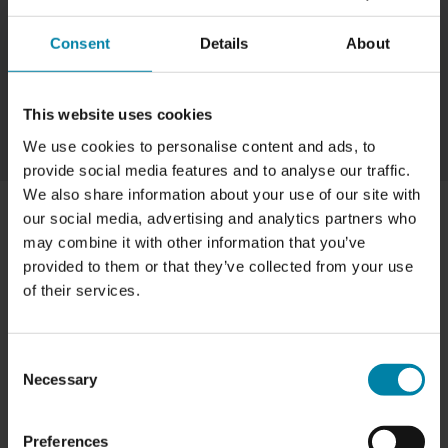
Consent
Details
About
MISSFÄRGNING
LÄS MERA
This website uses cookies
We use cookies to personalise content and ads, to
provide social media features and to analyse our traffic.
We also share information about your use of our site with
VI KAN REPARERA DE FLESTA SKADOR PÅ
our social media, advertising and analytics partners who
may combine it with other information that you’ve
INSTRUMENTBRÄDOR
provided to them or that they’ve collected from your use
Vi kan reparera de flesta skador på bilens
of their services.
instrumentbräda, oavsett om det är en repa, spricka, hål
eller missfärgning.
Consent
Vid skador som hål eller sprickor måste strukturen på
Necessary
Selection
instrumentbrädans yta återställas. Det gör vi genom att
använda ett speciellt fyllmedel för att återställa en jämn
Preferences
yta. Vi applicerar sedan en silikonliknande substans som