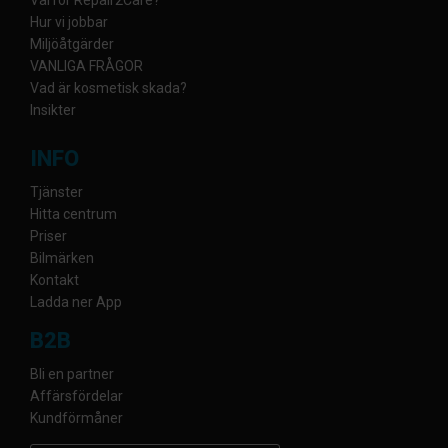
Varför Repair2Care?
Hur vi jobbar
Miljöåtgärder
VANLIGA FRÅGOR
Vad är kosmetisk skada?
Insikter
INFO
Tjänster
Hitta centrum
Priser
Bilmärken
Kontakt
Ladda ner App
B2B
Bli en partner
Affärsfördelar
Kundförmåner