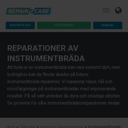
KONTAKTA OSS
FÅ EN OFFERT
BOKA NU
REPARATIONER AV
INSTRUMENTBRÄDA
Att byta ut en instrumentbräda kan vara extremt dyrt, men
lyckligtvis kan de flesta skador på bilens
instrumentbräda repareras. Vi reparerar repor, hål och
missfärgningar på instrumentbrädan med imponerande
resultat. På så sätt undviker du dyra och onödiga utbyten.
Se priserna för våra instrumentbrädesreparationer nedan.
Hem
»
Tjanster
»
Interiora Reparationer
»
Instrumentbrada