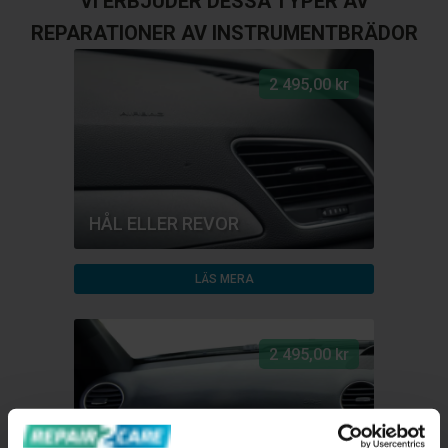
VI ERBJUDER DESSA TYPER AV
REPARATIONER AV INSTRUMENTBRÄDOR
2 495,00 kr
HÅL ELLER REVOR
LÄS MERA
2 495,00 kr