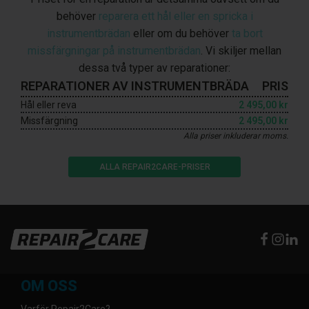
behöver
reparera ett hål eller en spricka i
instrumentbrädan
eller om du behöver
ta bort
missfärgningar på instrumentbrädan
. Vi skiljer mellan
dessa två typer av reparationer:
REPARATIONER AV INSTRUMENTBRÄDA
PRIS
Hål eller reva
2 495,00 kr
Missfärgning
2 495,00 kr
Alla priser inkluderar moms.
ALLA REPAIR2CARE-PRISER
OM OSS