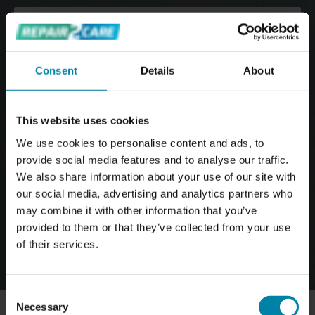
HÅLLBAR
Consent
Details
About
SMART reparationer är utvecklade för att hålla och
säkerställa extremt hållbara och långvariga resultat.
This website uses cookies
We use cookies to personalise content and ads, to
MILJÖVÄNLIG
provide social media features and to analyse our traffic.
We also share information about your use of our site with
our social media, advertising and analytics partners who
SMART-reparationer leder till tillfredsställande och nästan
may combine it with other information that you’ve
osynliga resultat med färre resurser och minimalt avfall.
provided to them or that they’ve collected from your use
VISA TJÄNSTER
of their services.
Consent
Necessary
Selection