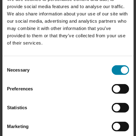
med vår expertis levererar vi grönare reparationer utan att
provide social media features and to analyse our traffic.
We also share information about your use of our site with
kompromissa med kvaliteten.
our social media, advertising and analytics partners who
MILJÖÅTGÄRDER
may combine it with other information that you’ve
provided to them or that they’ve collected from your use
of their services.
Consent
Necessary
Selection
Preferences
Statistics
Marketing