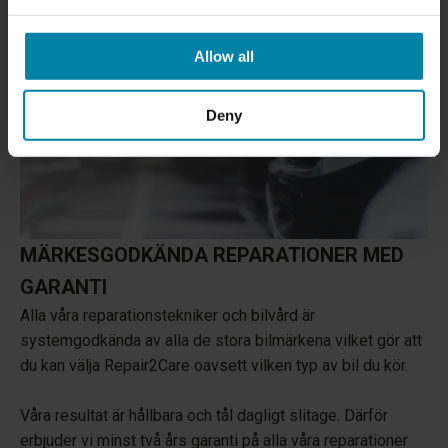
Allow all
Deny
MÄRKESGODKÄNDA REPARATIONER MED
GARANTI
Alla våra reparationstekniker och bilvård är
systemgodkända av alla de stora bilmärkena vilket gör att
du kan välja Repair2Care oavsett vilken typ av bil du kör.
Våra resultat är hållbara och tål dagligt slitage. Därför
erbjuder vi minst två års garanti på alla våra reparationer