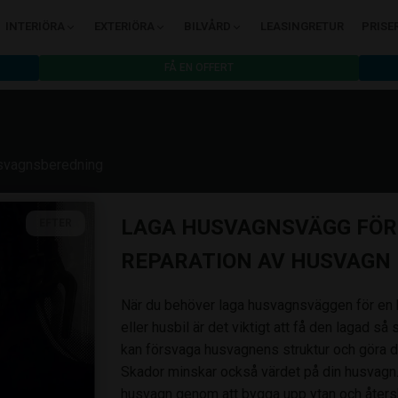
INTERIÖRA
EXTERIÖRA
BILVÅRD
LEASINGRETUR
PRISE
FÅ EN OFFERT
svagnsberedning
LAGA HUSVAGNSVÄGG FÖR
EFTER
REPARATION AV HUSVAGN
När du behöver laga husvagnsväggen för en bu
eller husbil är det viktigt att få den lagad s
kan försvaga husvagnens struktur och göra de
Skador minskar också värdet på din husvagn. Vi
husvagn genom att bygga upp ytan och återska