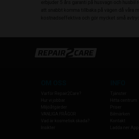
erbjuder 5 års garanti på husvagn och husbil re
att snabbt komma tillbaka på vägen då våra 
kostnadseffektiva och gör mycket små avtryc
OM OSS
INFO
Varför Repair2Care?
Tjänster
Hur vi jobbar
Hitta centrum
Miljöåtgärder
Priser
VANLIGA FRÅGOR
Bilmärken
Vad är kosmetisk skada?
Kontakt
Insikter
Ladda ner App