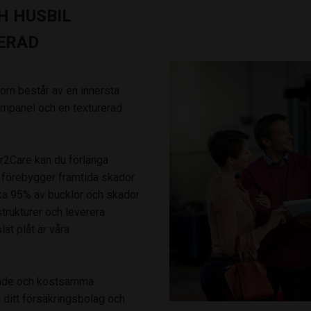
H HUSBIL
ERAD
som består av en innersta
kumpanel och en texturerad
r2Care kan du förlänga
 förebygger framtida skador.
rka 95% av bucklor och skador
trukturer och leverera
lät plåt är våra
vande och kostsamma
 ditt försäkringsbolag och