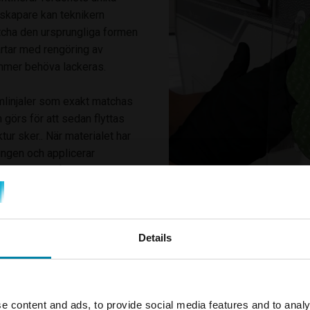
rskapare kan teknikern
tcha den ursprungliga formen
rtar med rengöring av
mer behöva lackeras.
mlinjaler som exakt matchas
 görs för att sedan flyttas
tur sker.. När materialet har
ningen och applicerar
t skadade området ser ut som
ration som inte bara förbättrar
å kort sikt utan också
a en plåtskada på husvagn med
Details
avtryck.
ENDAST I UTVALDA CENTER
e content and ads, to provide social media features and to analy