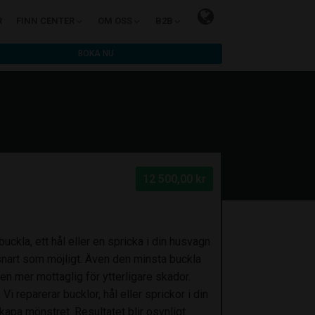
R
FINN CENTER
OM OSS
B2B
BOKA NU
12 500,00 kr
ckla, ett hål eller en spricka i din husvagn
å snart som möjligt. Även den minsta buckla
n mer mottaglig för ytterligare skador.
 reparerar bucklor, hål eller sprickor i din
pa mönstret. Resultatet blir osynligt.