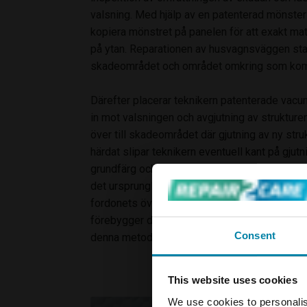
valsning. Med hjälp av en patenterad mönste
kopiera mönstret på panelen för att exakt ma
på ytan. Reparationen av husvagnsväggen sta
skadeområdet och området omkring som kom
Därefter placerar teknikern patenterade vacu
in mot valsningen och avgjutning av strukturen
över till skadeområdet där gjutning av ny struk
härdat slipar teknikern eventuell kant på gjut
grundfärg och färg för att säkerställa att de
det ursprungliga. Resultatet är e osynlig repa
fordonets övergripande utseende och värde p
förebygger dyra skador längre fram. Att lag
Consent
denna metoden bidrar även till minskat klimat
This website uses cookies
We use cookies to personalis