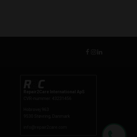
Repair2Care International ApS
CVR-nummer: 43231456
Hobrovej 963
9530 Støvring, Danmark
info@repair2care.com