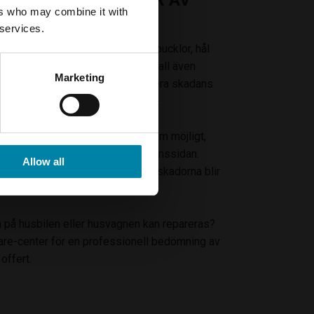
AGN - VILKA TYPER AV
ers who may combine it with
RERAS?
 services.
 på husvagnsvägg. Vi reparerar bucklor, hål
5 cm på husvagnens sida i vissa fall även
Marketing
s före reparation för att konstatera skadans
felfritt resultat som blir hållbart.
arera hål eller sprickor så snart som möjligt,
kt eller vatten tränger in i husvagnssidan.
Allow all
större skador och du riskerar att skadorna blir
gre kan repareras.
 på husbilen eller husvagnen kan repareras?
Care-center för en professionell bedömning av
offert.