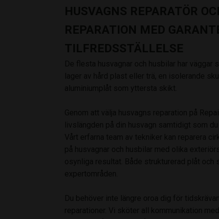
HUSVAGNS REPARATÖR OC
REPARATION MED GARANT
TILFREDSSTÄLLELSE
De flesta husvagnar och husbilar har väggar 
lager av hård plast eller trä, en isolerande s
aluminiumplåt som yttersta skikt.
Genom att välja husvagns reparation på Repai
livslängden på din husvagn samtidigt som du
Vårt erfarna team av tekniker kan reparera ci
på husvagnar och husbilar med olika exteriörs
osynliga resultat. Både strukturerad plåt och s
expertområden.
Du behöver inte längre oroa dig för tidskrä
reparationer. Vi sköter all kommunikation med