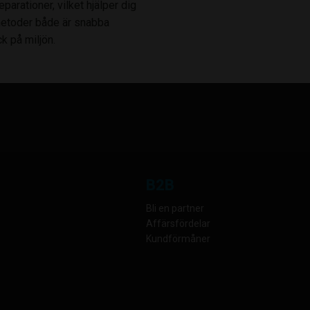
parationer, vilket hjälper dig
metoder både är snabba
k på miljön.
B2B
Bli en partner
Affärsfördelar
Kundförmåner