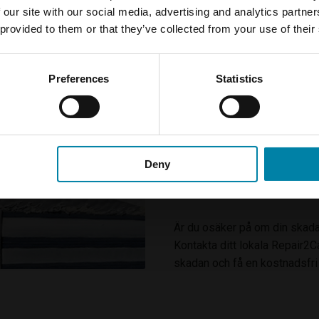
REPARATION HUSV
Var medveten om att reparationer av
 our site with our social media, advertising and analytics partn
SKADA KAN REPA
husvagnar och mobilhem endast är
 provided to them or that they’ve collected from your use of their
tillgängliga i Järfälla.
Det går att laga många skador
och sprickor som är upp till 
Preferences
Statistics
OK
längre hål. Alla skador bedöm
omfattning och säkerställa ett 
Det är särskilt viktigt att rep
eftersom du då riskerar att fu
Deny
Vatten och fukt orsakar ännu 
så omfattande att de inte län
Är du osäker på om din skada
Kontakta ditt lokala Repair2
skadan och få en kostnadsfri 