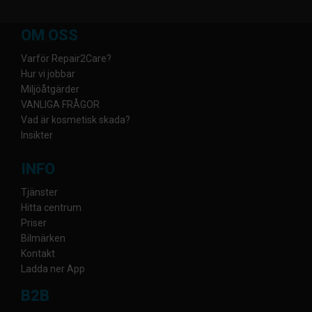
OM OSS
Varför Repair2Care?
Hur vi jobbar
Miljöåtgärder
VANLIGA FRÅGOR
Vad är kosmetisk skada?
Insikter
INFO
Tjänster
Hitta centrum
Priser
Bilmärken
Kontakt
Ladda ner App
B2B