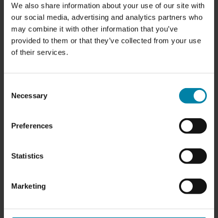
We also share information about your use of our site with
affärsmässigt. Den erfarenheten har
our social media, advertising and analytics partners who
gjort oss till en bättre affärspartner.
may combine it with other information that you’ve
Samtidigt har vi under det senaste året
provided to them or that they’ve collected from your use
investerat i Repair2Care – vår
of their services.
internationella kommunikationsplattform
– och förberett den så att den inte bara
Consent
ska fungera som vår röst, utan också
Necessary
Selection
som ett kraftfullt verktyg för våra kunder
och samarbetspartner i deras egen
kommunikation med slutkunderna.
Preferences
Nu är vi redo för nästa kapitel.
Statistics
Vi stänger verkstaden och omvandlar
våra lokaler på Nibevej 4 i Aalborg till
Marketing
något vi har sett fram emot länge: ett
modernt HBC-showroom och ett
internationellt utbildningscenter – en