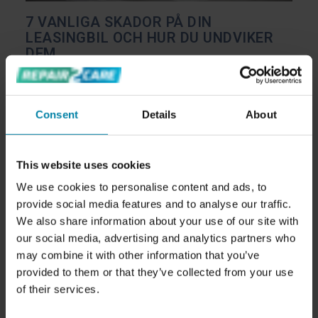
7 VANLIGA SKADOR PÅ DIN
LEASINGBIL OCH HUR DU UNDVIKER
DEM
Pernille
Inga kommentarer
När du kör en leasingbil är det viktigt att ta väl
hand om den för att undvika onödiga kostnader
Consent
Details
About
vid överlämnandet. Många upplever att de får
en stor räkning vid överlämnandet eftersom
This website uses cookies
bilen har skador som behöver repareras. I det
We use cookies to personalise content and ads, to
här blogginlägget går vi igenom de typiska
provide social media features and to analyse our traffic.
skador som en leasingbil har vid
We also share information about your use of our site with
leasingavtalets slut.
our social media, advertising and analytics partners who
may combine it with other information that you’ve
provided to them or that they’ve collected from your use
LÄS MERA
of their services.