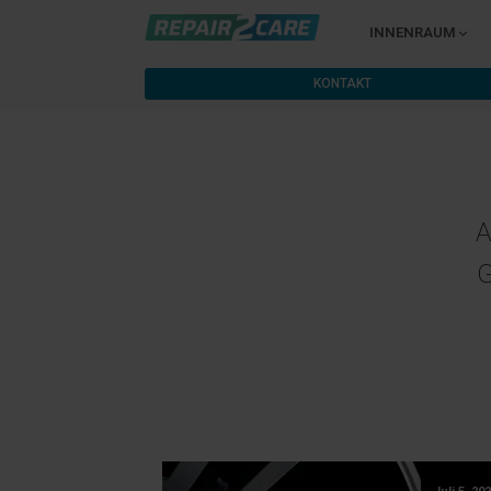
INNENRAUM
KONTAKT
A
G