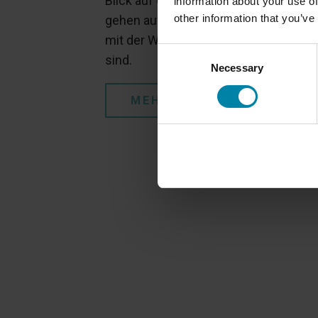
Blick auf diamantgeschliffene Räder 
information about your use of
other information that you’ve
gehen auf die Vor- und Nachteile ein, 
mit der Wahl dieses Radtyps verbund
Consent
sind.
Necessary
Selection
MEHR LESEN