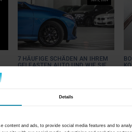
24
Juli 5, 2024
7 HÄUFIGE SCHÄDEN AN IHREM
BO
GELEASTEN AUTO UND WIE SIE
KO
SIE VERMEIDEN KÖNNEN
DI
Pernille
Keine Kommentare
Pern
Art
Wenn man ein geleastes Auto fährt, ist
Bor
le
es wichtig, dass man es gut pflegt, um
Pro
Details
it
unnötige Kosten bei der Übergabe zu
stä
,
vermeiden. Viele Leute stellen fest, dass
Par
sie bei der Rückgabe eine hohe
kön
en
e content and ads, to provide social media features and to analy
Rechnung erhalten, weil das Auto
Kra