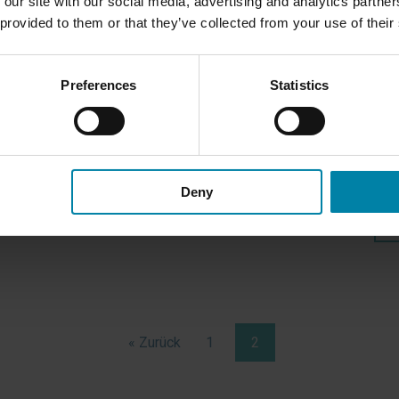
und
 our site with our social media, advertising and analytics partn
Schäden aufweist, die repariert werden
sch
 provided to them or that they’ve collected from your use of their
die
müssen. In diesem Blogbeitrag gehen
Rei
en
wir auf die typischen Schäden ein, die ein
In 
Preferences
Statistics
geleastes Auto am Ende des
Bor
Leasingvertrags aufweist.
ent
kön
kön
MEHR LESEN
Deny
« Zurück
1
2