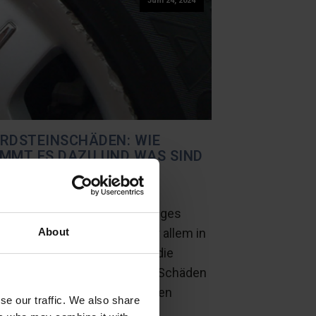
Juni 24, 2024
RDSTEINSCHÄDEN: WIE
MMT ES DAZU UND WAS SIND
E FOLGEN?
ille
Keine Kommentare
dsteinschäden sind ein häufiges
blem für viele Autofahrer, vor allem in
About
dtischen Gebieten, in denen die
klücken oft klein sind. Diese Schäden
nen von kleinen kosmetischen
se our traffic. We also share
tzern auf der Felge bis hin zu