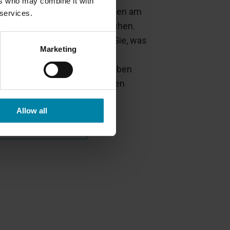
ers who may combine it with
wereren strukturellen Schäden am
 services.
fen oder der Aufhängung reichen.
diesem Blogbeitrag erfahren Sie, was
Marketing
dsteinschäden sind, wie sie
stehen, welche Folgen sie haben
nen und wie Sie sie vermeiden
nen.
Allow all
MEHR LESEN