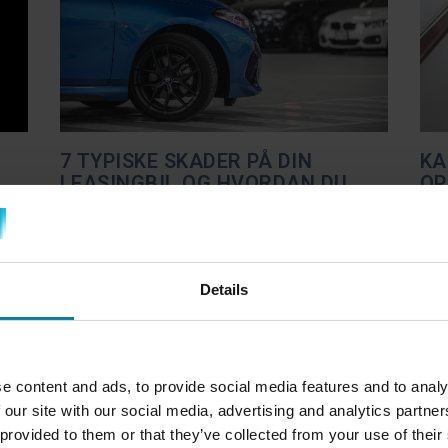
7 TYPISKE SKADER PÅ DIN
KA
LEASINGBIL OG HVORDAN DU
OP
UNDGÅR DEM
KO
Pernille
Ingen kommentarer
Pern
Når man kører i en leaset bil, er det vigtigt
Kan
s
Details
at passe godt på den for at undgå
udf
ret
unødvendige omkostninger ved
byo
dlæg
overdragelsen. Mange oplever, at de
oft
ge
ender med en stor regning ved
min
 at
e content and ads, to provide social media features and to analy
overdragelsen, fordi bilen har skader, der
mer
 our site with our social media, advertising and analytics partn
skal repareres. I dette blogindlæg
dæk
 provided to them or that they’ve collected from your use of their