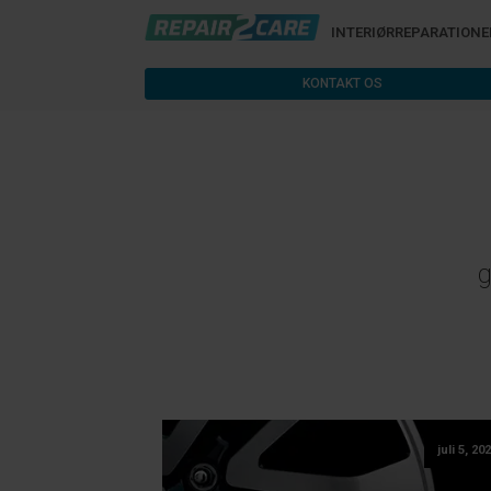
INTERIØRREPARATIONE
KONTAKT OS
g
juli 5, 20