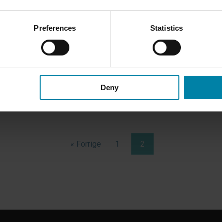
gennemgår vi de typiske skader, som en
I d
leasingbil har i slutningen af
ska
Preferences
Statistics
leasingperioden.
hvi
hvo
LÆS MERE
Deny
« Forrige
1
2