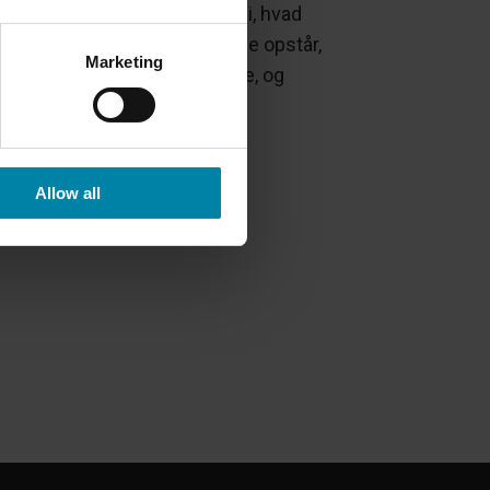
ette blogindlæg dykker vi ned i, hvad
der på kantsten er, hvordan de opstår,
Marketing
lke konsekvenser de kan have, og
rdan du kan undgå dem.
LÆS MERE
Allow all