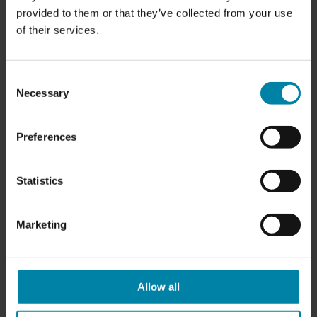
kantstenskontakt, som parkeringshuse eller bredere
provided to them or that they’ve collected from your use
gader.
of their services.
Regelmæssig vedligeholdelse:
Inspektion af dæk og
fælge regelmæssigt kan hjælpe med at opdage og rette
Consent
mindre skader, før de bliver til større problemer.
Necessary
Selection
Preferences
Statistics
Marketing
Allow all