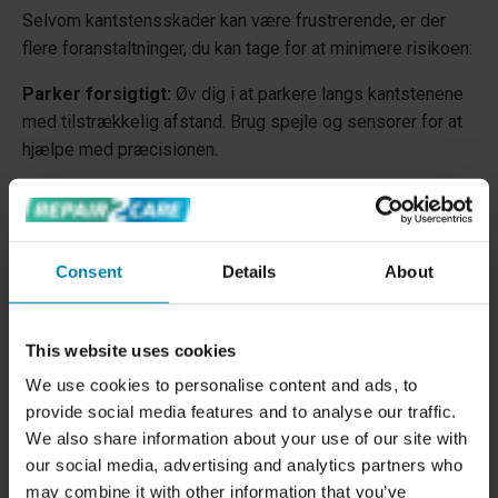
Selvom kantstensskader kan være frustrerende, er der
flere foranstaltninger, du kan tage for at minimere risikoen:
Parker forsigtigt:
Øv dig i at parkere langs kantstenene
med tilstrækkelig afstand. Brug spejle og sensorer for at
hjælpe med præcisionen.
Kør langsomt:
Ved kørsel på smalle veje eller i tæt trafik
vil det være en god ide at køre langsomt, så du bedre kan
vurdere, og dermed være ekstra opmærksom på,
Consent
Details
About
afstanden til kantstenen.
Anvend teknologi:
Moderne biler er ofte udstyret med
This website uses cookies
parkeringssensorer og bakkameraer, der kan hjælpe med
at undgå parkeringsskader, men de virker sjældent helt
We use cookies to personalise content and ads, to
nede i dækhøjden.
provide social media features and to analyse our traffic.
We also share information about your use of our site with
Vælg dine parkeringspladser omhyggeligt:
Hvis muligt,
our social media, advertising and analytics partners who
vælg parkeringspladser med lavere risiko for
may combine it with other information that you’ve