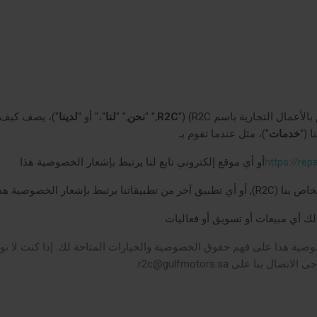
 بالأعمال التجارية باسم
R2C
)
(
"
R2C
," "
نحن
," "
لنا
"،" أو "
لدينا
"
)، يصف كيف و
 (
"
خدمات
"
)، مثل عندما تقوم بـ
https://rep
أو أي موقع إلكتروني تابع لنا يرتبط بإشعار الخصوصية هذا
خاص بنا
(
R2C)
,
أو أي تطبيق آخر من تطبيقاتنا يرتبط بإشعار الخصوصية هذ
ك أي مبيعات أو تسويق أو فعاليات
ية هذا على فهم حقوق الخصوصية والخيارات المتاحة لك. إذا كنت لا توا
رجى الاتصال بنا على
r2c@gulfmotors.sa
.