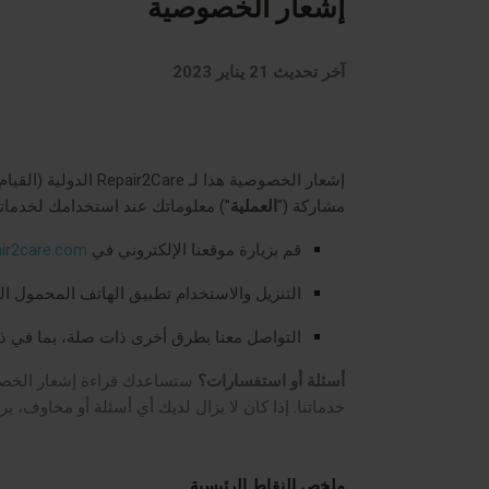
إشعار الخصوصية
آخر تحديث
21 يناير 2023
إشعار الخصوصية هذا لـ
Repair2Care الدولية
(القيام
مشاركة (
"
العملية
"
) معلوماتك عند استخدامك لخدماتنا
قم بزيارة موقعنا الإلكتروني
في
air2care.com
التنزيل والاستخدام
تطبيق الهاتف المحمول ال
التواصل معنا بطرق أخرى ذات صلة، بما في ذل
أسئلة أو استفسارات؟
ستساعدك قراءة إشعار الخصوص
خدماتنا. إذا كان لا يزال لديك أي أسئلة أو مخاوف، ي
ملخص النقاط الرئيسية