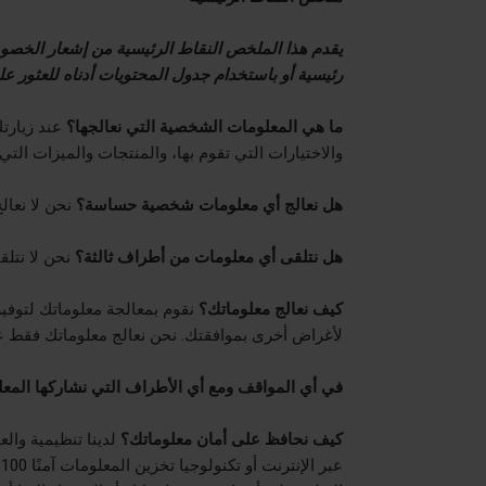
يقدم هذا الملخص النقاط الرئيسية من إشعار الخصوص
رئيسية أو باستخدام جدول المحتويات أدناه للعثور ع
ما هي المعلومات الشخصية التي نعالجها؟
عند زيارتك
والاختيارات التي تقوم بها، والمنتجات والميزات الت
هل نعالج أي معلومات شخصية حساسة؟
نحن لا نعا
هل نتلقى أي معلومات من أطراف ثالثة؟
نحن لا نتل
كيف نعالج معلوماتك؟
نقوم بمعالجة معلوماتك لتوفير 
لأغراض أخرى بموافقتك. نحن نعالج معلوماتك فقط عن
في أي المواقف ومع أي
الأطراف التي نشاركها الم
كيف نحافظ على أمان معلوماتك؟
لدينا
تنظيمية
والعم
عبر الإنترنت أو تكنولوجيا تخزين المعلومات آمنًا 100%، لذلك لا يمكننا أن نعد أو نضمن أن المتسللين أو مجرمي الإنترنت أو غيرهم من