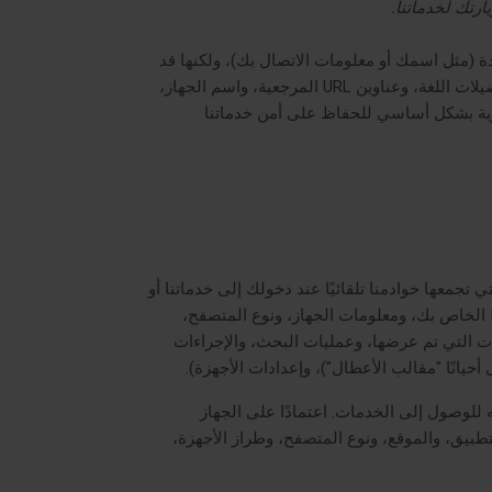
دة (مثل اسمك أو معلومات الاتصال بك)، ولكنها قد
تتضمن معلومات عن الجهاز ومعلومات الاستخدام، مثل عنوان IP الخاص بك، وخصائص المتصفح والجهاز، ونظام التشغيل، وتفضيلات اللغة، وعناوين URL المرجعية، واسم الجهاز،
رية بشكل أساسي للحفاظ على أمن خدماتنا
تجمعها خوادمنا تلقائيًا عند دخولك إلى خدماتنا أو
استخدامك لها والتي نسجلها في ملفات السجل. اعتمادًا على كيفية تفاعلك معنا، قد تتضمن بيانات السجل هذه عنوان IP الخاص بك، ومعلومات الجهاز، ونوع المتصفح،
ت التي تم عرضها، وعمليات البحث، والإجراءات
أحيانًا
"مقالب الأعطال"
)، وإعدادات الأجهزة).
 للوصول إلى الخدمات. اعتمادًا على الجهاز
ل)، وأرقام تعريف الجهاز والتطبيق، والموقع، ونوع المتصفح، وطراز الأجهزة،