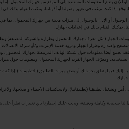
 الإذن بتتبع المعلومات المستندة إلى الموقع من جهازك المحمول، إما بشك
وقع. إذا كنت ترغب في تغيير وصولنا أو أذوناتنا، يمكنك القيام بذلك في إ
لوصول أو الإذن بالوصول إلى ميزات معينة من جهازك المحمول، بما في
بنا، يمكنك القيام بذلك في إعدادات جهازك.
علومات الجهاز (مثل معرف جهازك المحمول وطرازه والشركة المصنعة) ونظ
متصفح وإصداره وطراز الجهاز ومزود خدمة الإنترنت و/أو شركة الاتصالات ا
)، فقد نجمع أيضًا معلومات حول شبكة الهاتف المرتبطة بجهازك المحمول،
تستخدمه، ومعرّف الجهاز الفريد لجهازك المحمول، ومعلومات حول ميزات تط
إليك فيما يتعلق بحسابك أو بعض ميزات التطبيق (التطبيقات). إذا كنت ت
جهازك.
من وتشغيل تطبيقنا (تطبيقاتنا)، ولاستكشاف الأخطاء وإصلاحها، ولأغراض ا
 لنا صحيحة وكاملة ودقيقة، ويجب عليك إخطارنا بأي تغييرات تطرأ على ه