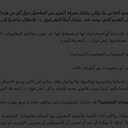
ية الخاص بنا، ولكن يمكنك معرفة المزيد من التفاصيل حول أي من هذه ا
لى القسم الذي تبحث عنه. يمكنك أيضًا النقر فوق
هنا
للانتقال مباشرةً إلى
 لخدماتنا أو استخدامك لها أو تصفحك لها، قد نقوم بمعالجة المعلومات ا
ي تستخدمها. انقر فوق
هنا
لمعرفة المزيد.
لج المعلومات الشخصية الحساسة.
قى أي معلومات من أطراف ثالثة.
خدماتنا وتحسينها وإدارتها، والتواصل معك، ولأغراض الأمن ومنع الاحتيال، و
دما يكون لدينا سبب قانوني وجيه للقيام بذلك. انقر فوق
هنا
لمعرفة المزي
علومات الشخصية؟
قد نشارك المعلومات في مواقف محددة ومع جهات مح
ليات والإجراءات الفنية والتقنية المعمول بها لحماية معلوماتك الشخصية.