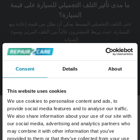
ما مدى تأثير التلف التجميلي للسيارة على قيمة
تتضمن العملية تلميع المصابيح الأمامية لاستعادة نقاوتها، ثم
وضع طبقة شفافة لا تعزز لمعانها فحسب، بل تحميها أيضاً من
السيارة؟
التلف في المستقبل.
حتى التلف التجميلي البسيط يمكن أن يقلل من قيمة إعادة بيع
السيارة، حيث يربط المشترون غالباً بين التلف المرئي وسوء
الصيانة.
قد يكون من الصعب بيع السيارة التي تعاني من مشاكل تجميلية
كبيرة أو تتطلب تخفيض السعر لجذب المشترين. بالنسبة
للسيارات الأحدث أو الراقية، حتى الأضرار الصغيرة يمكن أن
Consent
Details
About
تحدث فرقاً ملحوظاً في القيمة المتصورة.
This website uses cookies
We use cookies to personalise content and ads, to
provide social media features and to analyse our traffic.
ما هي تكلفة إصلاح الأضرار التجميلية في السيارة؟
We also share information about your use of our site with
our social media, advertising and analytics partners who
يمكن أن تختلف التكلفة التي ينطوي عليها إصلاح الأضرار
may combine it with other information that you’ve
التجميلية التي تلحق بسيارتك اختلافاً كبيراً بناءً على مدى الضرر
provided to them or that they’ve collected from your use