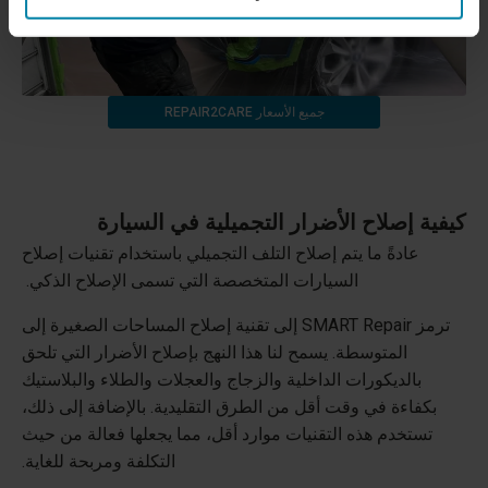
جميع الأسعار REPAIR2CARE
كيفية إصلاح الأضرار التجميلية في السيارة
عادةً ما يتم إصلاح التلف التجميلي باستخدام تقنيات إصلاح
السيارات المتخصصة التي تسمى الإصلاح الذكي.
ترمز SMART Repair إلى تقنية إصلاح المساحات الصغيرة إلى
المتوسطة. يسمح لنا هذا النهج بإصلاح الأضرار التي تلحق
بالديكورات الداخلية والزجاج والعجلات والطلاء والبلاستيك
بكفاءة في وقت أقل من الطرق التقليدية. بالإضافة إلى ذلك،
تستخدم هذه التقنيات موارد أقل، مما يجعلها فعالة من حيث
التكلفة ومربحة للغاية.