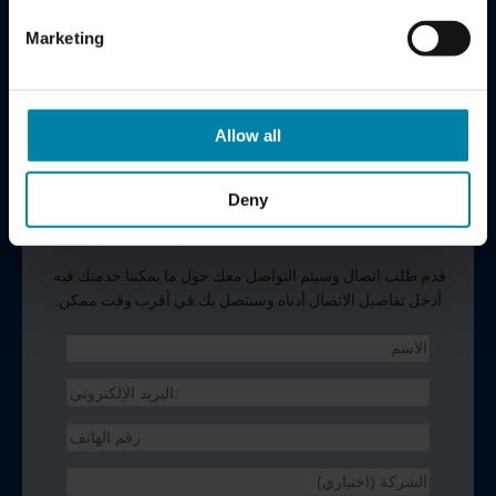
قم بإعداد اتفاقية خدمة R2C اليوم لتقليل مخاطر خسارة
Marketing
الأموال غير الضرورية على أسطولك.
محمد الزيات
مدير عام Repair2Care وأنظمة HBC
Allow all
mohammad.alziat@gulfmotors.sa
+966 559986659
Deny
طلب اتصال
قدم طلب اتصال وسيتم التواصل معك حول ما يمكننا خدمتك فيه.
أدخل تفاصيل الاتصال أدناه وسنتصل بك في أقرب وقت ممكن.