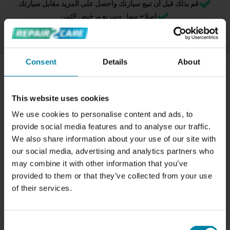
قم بذلك قبل أن تبيع سيارتك واحصل على المزيد مقابل سيارتك
إصلاح سهل وسريع ورخيص الثمن
الإلغاء المجاني - يمكنك الإلغاء في أي وقت إذا ندمت على حجزك
Consent
Details
About
كيف تتم استعادة لون البلاستيك والفينيل؟
This website uses cookies
يبدأ الفني لدينا بتنظيف المنطقة لضمان مطابقة الألوان بدقة
We use cookies to personalise content and ads, to
والتطبيق المتساوي للمواد االلازمة. عندما تجف المكونات ،
provide social media features and to analyse our traffic.
يطبق الفني لون البلاستيك والفينيل المصمم خصيصًا غلى
We also share information about your use of our site with
طبقات متعددة لإنشاء سطح أملس وألوان كاملة. يتميز الطلاء
our social media, advertising and analytics partners who
بالمرونة والمتانة العالية ، مما يضمن قدرة الطلاء على تحمل
may combine it with other information that you’ve
التآكل والتلف العادي ، ونقدم ضمانًا لمدة عامين على جميع
provided to them or that they’ve collected from your use
معالجات تغير اللون.
of their services.
Consent