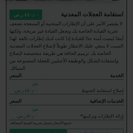
استقامة العجلات المعدنية
٤٤٠٫٠٠ ر.س.‏
لا يقتصر الأمر على أن الإطارات المنحنية أو المنبعجة تضعف
تجربة القيادة الخاصة بك وتجعل القيادة غير مريحة، ولكنها
أيضًا ليست آمنة جدًا للقيادة إذا كانت لديك إطارات تالفة. لهذا
السبب لا ينبغي عليك الانتظار طويلاً لإصلاح العجلات المعدنية
الخاصة بك. ترميم الحافة هي طريقة متخصصة لإصلاح
واستعادة الشكل والوظيفة الأصليين للعجلة المصنوعة من
السبائك.
الخدمة
السعر
من
إصلاح استقامة الجنوط
٤٤٠٫٠٠ ر.س.‏
الخدمات الإضافية
السعر
من
إزالة الإطارات وتركيبها*
٥٠٫٠٠ ر.س.‏
جميع الأسعار تشمل ضريبة القيمة المضافة.