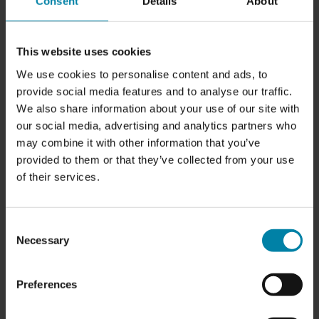
Consent
Details
About
This website uses cookies
We use cookies to personalise content and ads, to
provide social media features and to analyse our traffic.
We also share information about your use of our site with
our social media, advertising and analytics partners who
may combine it with other information that you’ve
provided to them or that they’ve collected from your use
of their services.
فوائد محاذاة العجلات المعدنية
من المؤسف أن تتعرض عجلات سيارتك للتلف، سواء كانت
منحنية أو منبعجة. ومع ذلك، فإن القيادة بإطارات تالفة ليست
Consent
آمنة ولا مريحة. إذا كنت تقود بعجلات معدنية منحنية، فإنك تخاطر
Necessary
Selection
بإتلاف نظام التعليق والإطارات في سيارتك.
في الواقع، يعد القيادة بعجلة معدنية منحنية أكثر خطورة من
Preferences
إصلاحها على يد متخصص. تعد استعادة الحافة أيضًا حلاً أرخص
بكثير من شراء عجلات معدنية جديدة.