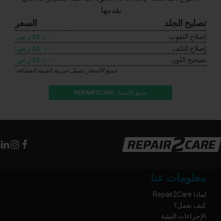
نقدمها:
تصليح الجلد
السعر
إصلاح الثقوب
٤٥٠٫٠٠ ر.س.‏
إصلاح التلف
٤٥٠٫٠٠ ر.س.‏
تصحيح اللون
٤٥٠٫٠٠ ر.س.‏
جميع الأسعار تشمل ضريبة القيمة المضافة.
جميع الأسعار REPAIR2CARE
معلومات عنا
لماذا Repair2Care
كيف نعمل؟
الإجراءات البيئية