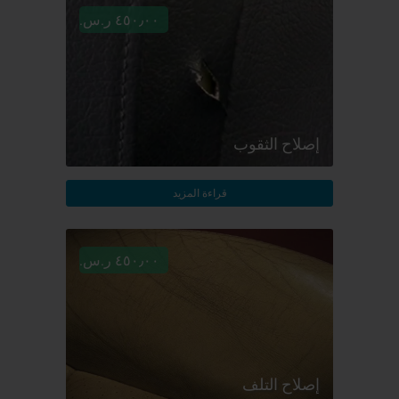
٤٥٠٫٠٠ ر.س.‏
إصلاح الثقوب
قراءة المزيد
٤٥٠٫٠٠ ر.س.‏
إصلاح التلف