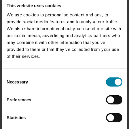
This website uses cookies
We use cookies to personalise content and ads, to
provide social media features and to analyse our traffic.
We also share information about your use of our site with
our social media, advertising and analytics partners who
may combine it with other information that you’ve
مزاياك
provided to them or that they’ve collected from your use
بصفتك مالكاً للسيارة، يمكنك الاستمتاع بمجموعة كبيرة من
of their services.
المزايا في Repair2Care
Consent
Necessary
أسعار ثابتة وبأسعار معقولة
Selection
نحن نوفر أسعاراً ثابتة وبأسعار معقولة ولا نبدأ في الإصلاحات إلا بعد موافقتك على
عرضنا.
Preferences
جميع الأسعار
Statistics
ضمان لمدة سنتين كحد أدنى
نقدم لك ضماناً لمدة عامين على الأقل على جميع إصلاحاتنا أو خدماتنا.