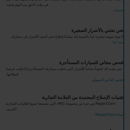
في وقت لاحق من اليوم نفسه.
خدمات
نحن نعتني بالأضرار الصغيرة
لا توجد مهمة صغيرة جداً بالنسبة لنا. يمكننا إصلاح حتى أصغر الأضرار في سيارتك.
نبذة عنا
فحص مجاني للسيارات المستأجرة
نحن نقدم لك فحصاً مجانياً للأضرار التي لحقت بسيارتك المستأجرة إذا قبلت عرضنا
لإصلاحها.
فحص التأجير التمويلي
تقنيات الإصلاح المعتمدة من العلامة التجارية
Repair2Care هي جزء من مجموعة HBC، التي تعتمدها جميع العلامات التجارية
الكبرى.
لماذا Repair2Care؟