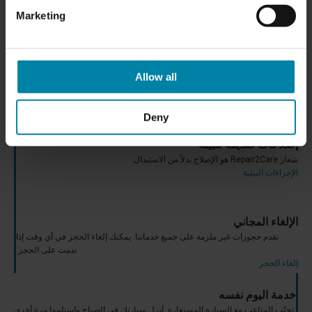
خدمات
Marketing
أقل من قسط التأمين
Allow all
عادةً ما تكون أسعارنا أقل من قسط التأمين الخاص بك.
جميع الأسعار
Deny
إصلاحات صديقة للبيئة
شعار Repair2Care هو الإصلاح بدلاً من الاستبدال.
الإجراءات البيئية
الإلغاء المجاني
نقدم حجوزات غير ملزمة على جميع خدماتنا. يمكنك إلغاء الحجز في أي وقت إذا
ندمت على الحجز.
إلغاء الحجز
خدمة اليوم نفسه
تجنّب المتاعب مع السيارة المستعارة. أنزل سيارتك في الصباح واستلمها مرة أخرى