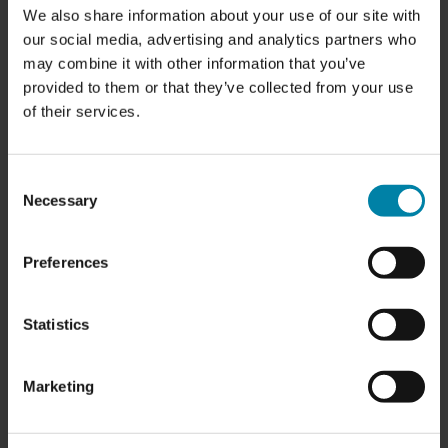
إبرام اتفاقية تجارية مع Repair2Care يمنحك العديد من المزايا.
We also share information about your use of our site with
our social media, advertising and analytics partners who
may combine it with other information that you’ve
provided to them or that they’ve collected from your use
تقليل الوقت المستغرق في الورش
of their services.
تقليل الوقت المستغرق في الورش وتقليل نفقات استبدال السيارات.
Consent
رضا العملاء
Necessary
Selection
تأكد من أن عملاءك يتلقون سياراتهم بجودة عالية وفي الوقت المحدد بفضل
خدماتنا الاحترافية.
Preferences
Statistics
القيمة المحسّنة
حافظ على قيمة أسطولك واحصل على قيمة إعادة بيع أعلى من خلال
الإصلاحات عالية الجودة.
Marketing
الشراكات