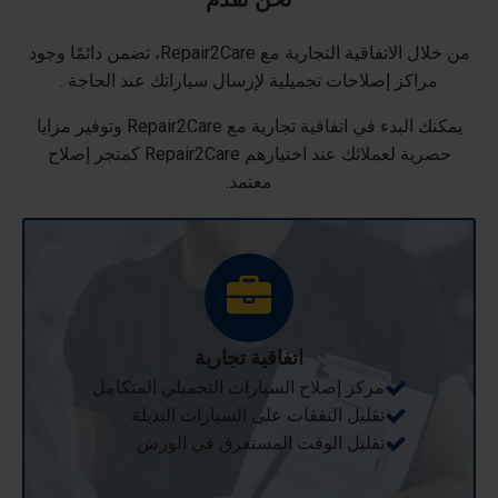
من خلال الاتفاقية التجارية مع Repair2Care، تضمن دائمًا وجود
مراكز إصلاحات تجميلية لإرسال سياراتك عند الحاجة .
يمكنك البدء في اتفاقية تجارية مع Repair2Care وتوفير مزايا
حصرية لعملائك عند اختيارهم Repair2Care كمتجر إصلاح
معتمد.
اتفاقية تجارية
مركز إصلاح السيارات التجميلي المتكامل
تقليل النفقات على السيارات البديلة
تقليل الوقت المستغرق في الورش