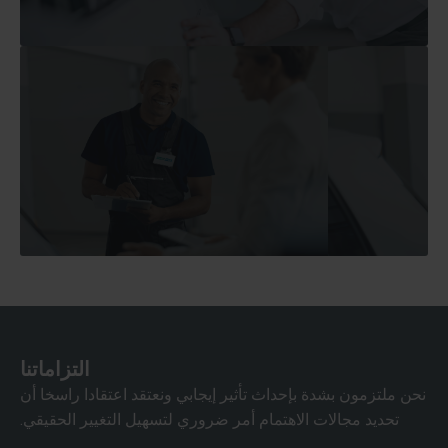
المبتكرة لتحسين سلامة ورفاهية مراكزنا كمكان عمل.
نعطي الأولوية لموظفينا وصحتهم من خلال الاستثمار في الحلول
مسؤول
التزاماتنا
نحن ملتزمون بشدة بإحداث تأثير إيجابي ونعتقد اعتقادا راسخا أن
تحديد مجالات الاهتمام أمر ضروري لتسهيل التغيير الحقيقي.