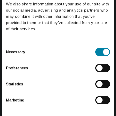
01
طاقه
We also share information about your use of our site with
نحن مصممون على تحسين كفاءة الطاقة في ورش العمل لدينا
our social media, advertising and analytics partners who
لتقليل البصمة الكربونية وتعزيز التقنيات المستدامة.
may combine it with other information that you’ve
provided to them or that they’ve collected from your use
of their services.
Consent
Necessary
02
استهلاك
Selection
نحن ملتزمون بالاستهلاك المسؤول في جميع ورش العمل لدينا
في جميع أنحاء العالم بهدف تقليل النفايات.
Preferences
Statistics
Marketing
03
تعليم
نحن ملتزمون بتزويد الفنيين لدينا بالتدريب والتعليم المستمر