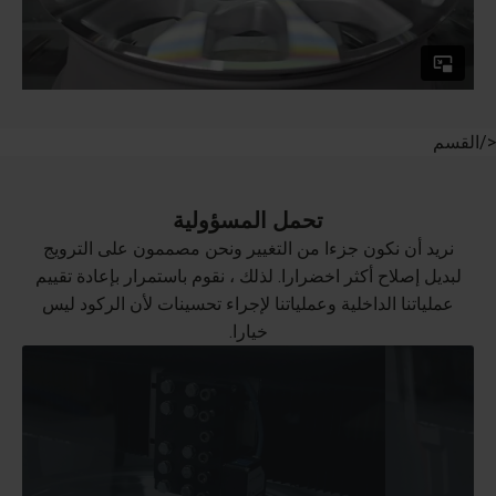
</القسم
تحمل المسؤولية
نريد أن نكون جزءا من التغيير ونحن مصممون على الترويج
لبديل إصلاح أكثر اخضرارا. لذلك ، نقوم باستمرار بإعادة تقييم
عملياتنا الداخلية وعملياتنا لإجراء تحسينات لأن الركود ليس
خيارا.
الصديقة للبيئة.
في ورش العمل لدينا ، باستخدام تقنيات إصلاح SMART
نحن ملتزمون بتقليل النفايات والطاقة وإجمالي بصمة CO2
قلل