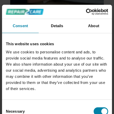
المصابيح الأمامية الباهتة لا تجتاز اختبار
Consent
Details
About
الصلاحية على الطريق
من المهم أن تتفاعل مع علامات التآكل والاهتراء حتى
This website uses cookies
تلتزم بإجراءات السلامة. بالإضافة إلى ذلك، إذا أصبحت
We use cookies to personalise content and ads, to
مصابيحك الأمامية باهتة جداً، فقد تخاطر أيضاً بفشل
provide social media features and to analyse our traffic.
سيارتك في الحصول على اختبار MOT.
We also share information about your use of our site with
تتسبب المصابيح الأمامية أو المصابيح الخلفية الباهتة و/أو
our social media, advertising and analytics partners who
الصفراء في انخفاض ناتج الضوء على سيارتك، مما يزيد
may combine it with other information that you’ve
من خطر وقوع حادث سيارة. لذلك، فإن المصابيح الصفراء
provided to them or that they’ve collected from your use
و/أو الباهتة جداً في سيارتك لن تجتاز اختبار صلاحية
of their services.
السيارة للسير على الطريق.
إذا كنت ترغب في التأكد من عدم رسوبك في اختبار MOT
Consent
Necessary
بسبب المصابيح الأمامية، فيمكنك اختيار إصلاحها على يد
Selection