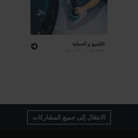
التلميع و الحماية
السعر من
٢٬٥٠٠٫٠٠ ر.س.‏
الانتقال إلى جميع المشاركات