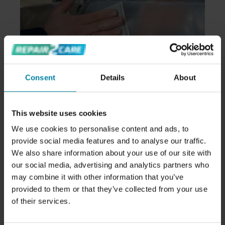
Consent
Details
About
STUMPFE SCHEINWERFER
This website uses cookies
BESTEHEN KEINE
We use cookies to personalise content and ads, to
VERKEHRSTAUGLICHKEITSPRÜFUNG
provide social media features and to analyse our traffic.
Es ist wichtig, auf Anzeichen von Verschleiß zu
We also share information about your use of our site with
reagieren, damit Sie die Sicherheitsvorschriften
our social media, advertising and analytics partners who
einhalten. Wenn Ihre Scheinwerfer zu stumpf
may combine it with other information that you’ve
geworden sind, könnten Sie außerdem riskieren,
provided to them or that they’ve collected from your use
of their services.
dass Ihr Auto beim TÜV durchfällt.
Stumpfe und/oder gelbe Scheinwerfer oder