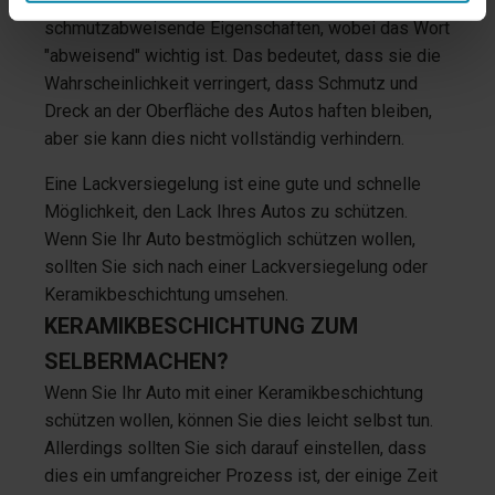
Außerdem besitzt eine Lackversiegelung auch
schmutzabweisende Eigenschaften, wobei das Wort
"abweisend" wichtig ist. Das bedeutet, dass sie die
Wahrscheinlichkeit verringert, dass Schmutz und
Dreck an der Oberfläche des Autos haften bleiben,
aber sie kann dies nicht vollständig verhindern.
Eine Lackversiegelung ist eine gute und schnelle
Möglichkeit, den Lack Ihres Autos zu schützen.
Wenn Sie Ihr Auto bestmöglich schützen wollen,
sollten Sie sich nach einer Lackversiegelung oder
Keramikbeschichtung umsehen.
KERAMIKBESCHICHTUNG ZUM
SELBERMACHEN?
Wenn Sie Ihr Auto mit einer Keramikbeschichtung
schützen wollen, können Sie dies leicht selbst tun.
Allerdings sollten Sie sich darauf einstellen, dass
dies ein umfangreicher Prozess ist, der einige Zeit