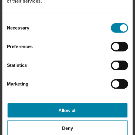
of their services.
Keramikbeschichtung die beste
Beschichtung für Ihr Auto. Es ist die
Consent
Beschichtung, die Ihr Auto schützt vor
Necessary
Selection
Schäden an der Farbe
weil es den
dauerhaftesten Oberflächenschutz
bietet.
Preferences
WIE FUNKTIONIERT DIE
Statistics
LACKVERSIEGELUNG BEI AUTOS?
Jede Autolackversiegelung bietet Ihnen eine starke
Marketing
Schutzschicht. Sie bietet eine widerstandsfähige
Oberfläche, die das Risiko von Lackschäden
verringert, sie aber nicht vollständig verhindert.
Wenn Ihr Auto mit einem sehr harten Gegenstand
Allow all
getroffen wird, kann der Lack Ihres Autos trotzdem
beschädigt werden.
Deny