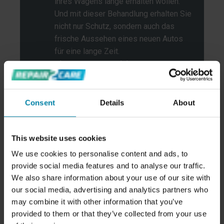
ihres Wagens lange erhalten wollen.
Und mit dieser Behandlung erhalten Sie
nicht nur Schutz, sondern auch das
frische Aussehen eines neuen Autos
für eine lange Zeit.
Eine gute Investition
Wir stellen fest, dass sich viele
Autobesitzer für eine
Consent
Details
About
Keramikbeschichtung ihres Fahrzeugs
entscheiden, weil es eine gute
Investition ist. Sie gibt dem Auto den
This website uses cookies
nötigen Schutz, damit es nicht an Wert
3
verliert. Und es kann sich als gute
We use cookies to personalise content and ads, to
Investition erweisen, wenn man das
provide social media features and to analyse our traffic.
Auto wieder verkaufen muss oder
We also share information about your use of our site with
our social media, advertising and analytics partners who
Leasing zurückgeben
.
may combine it with other information that you’ve
Wenn Sie Ihrem Auto den besten
provided to them or that they’ve collected from your use
Schutz geben wollen, ist eine