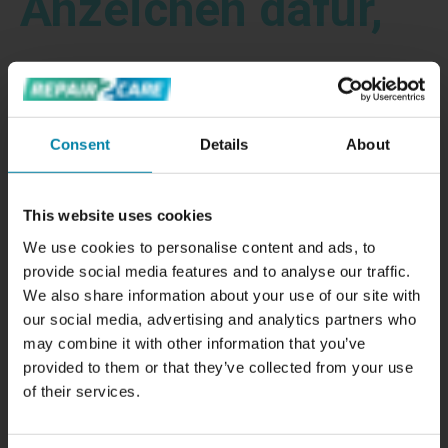
Anzeichen dafür,
dass Ihre
Autolichter poliert
Consent
Details
About
This website uses cookies
werden müssen
We use cookies to personalise content and ads, to
provide social media features and to analyse our traffic.
Ihre Vorder- und Rücklichter dienen nicht nur dazu, die
We also share information about your use of our site with
Straße zu beleuchten, wenn Sie fahren, sondern sie
our social media, advertising and analytics partners who
spielen auch eine entscheidende Rolle für Ihre Sicherheit
may combine it with other information that you’ve
im Straßenverkehr. Leider können sie mit der Zeit stumpf,
provided to them or that they’ve collected from your use
gelb und zerkratzt werden, was ihre Helligkeit und
of their services.
Wirksamkeit beeinträchtigt. Sehen wir uns einige der
häufigsten Anzeichen dafür an, dass Ihre Vorder- und