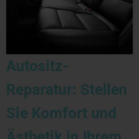
Autositz-
Reparatur: Stellen
Sie Komfort und
Ästhetik in Ihrem