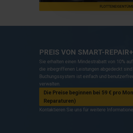
FLOTTENEIGENTÜM
PREIS VON SMART-REPAIR+
Sie erhalten einen Mindestrabatt von 10% auf 
die inbegriffenen Leistungen abgedeckt sind 
Buchungssystem ist einfach und benutzerfreu
verwalten.
Die Preise beginnen bei 59 € pro Mona
Reparaturen)
Kontaktieren Sie uns für weitere Informatione