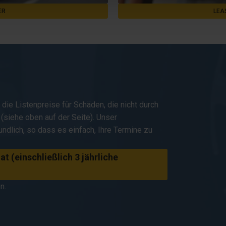
ER
LEA
die Listenpreise für Schäden, die nicht durch
(siehe oben auf der Seite). Unser
ndlich, so dass es einfach, Ihre Termine zu
t (einschließlich 3 jährliche
n.