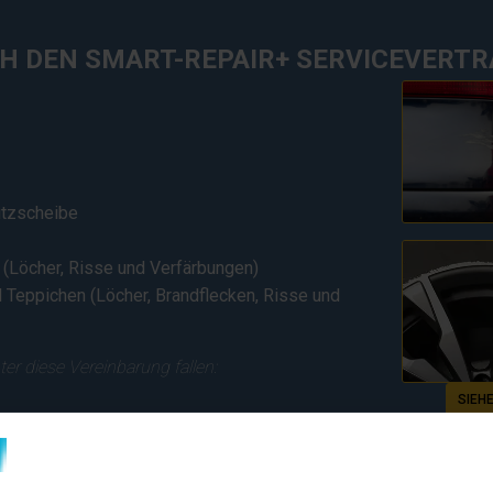
CH DEN SMART-REPAIR+ SERVICEVERTR
utzscheibe
(Löcher, Risse und Verfärbungen)
Teppichen (Löcher, Brandflecken, Risse und
ter diese Vereinbarung fallen:
SIEH