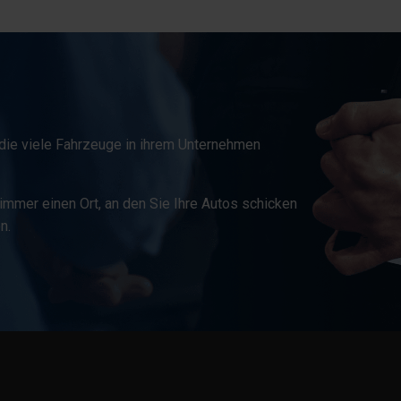
ie viele Fahrzeuge in ihrem Unternehmen
immer einen Ort, an den Sie Ihre Autos schicken
n.