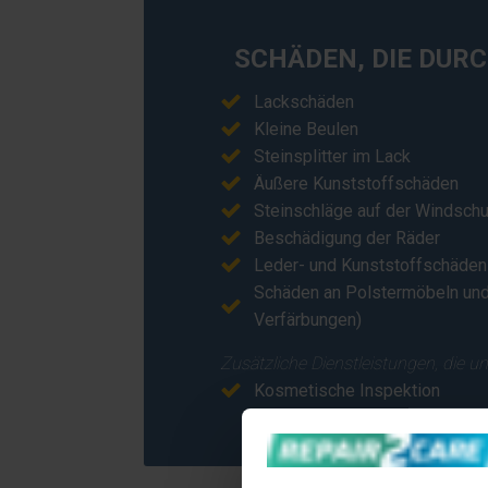
SCHÄDEN, DIE DUR
Lackschäden
Kleine Beulen
Steinsplitter im Lack
Äußere Kunststoffschäden
Steinschläge auf der Windsch
Beschädigung der Räder
Leder- und Kunststoffschäden 
Schäden an Polstermöbeln und 
Verfärbungen)
Zusätzliche Dienstleistungen, die un
Kosmetische Inspektion