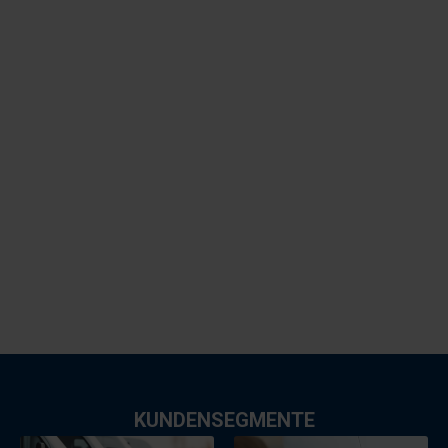
Optimierter Wert
Erhalten Sie den Wert Ihres Fuhrparks und erzielen
Sie mit hochwertigen Reparaturen einen höheren
Wiederverkaufswert.
Zufriedene Kunden
Stellen Sie mit unseren schnellen Reparaturen und
professionellen Ergebnissen sicher, dass Ihre
Kunden ihre Fahrzeuge zur richtigen Zeit in der
richtigen Qualität erhalten.
Partnerschaft
Langfristige Zusammenarbeit, günstige Angebote
und Gewinnmöglichkeiten durch Verkauf und
Empfehlung.
KUNDENSEGMENTE