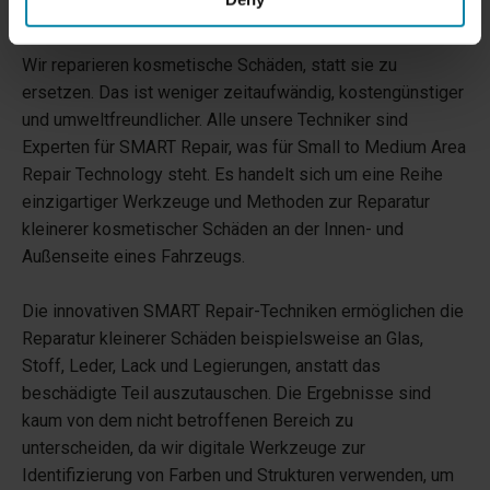
WIE ARBEITEN WIR
Wir reparieren kosmetische Schäden, statt sie zu
ersetzen. Das ist weniger zeitaufwändig, kostengünstiger
und umweltfreundlicher. Alle unsere Techniker sind
Experten für SMART Repair, was für Small to Medium Area
Repair Technology steht. Es handelt sich um eine Reihe
einzigartiger Werkzeuge und Methoden zur Reparatur
kleinerer kosmetischer Schäden an der Innen- und
Außenseite eines Fahrzeugs.
Die innovativen SMART Repair-Techniken ermöglichen die
Reparatur kleinerer Schäden beispielsweise an Glas,
Stoff, Leder, Lack und Legierungen, anstatt das
beschädigte Teil auszutauschen. Die Ergebnisse sind
kaum von dem nicht betroffenen Bereich zu
unterscheiden, da wir digitale Werkzeuge zur
Identifizierung von Farben und Strukturen verwenden, um