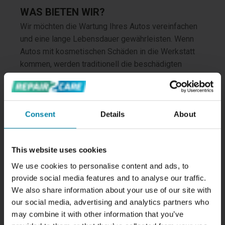
WAS BIETEN WIR?
Wir möchten die Wartung Ihres Autos vereinfachen
und eine lange Lebensdauer gewährleisten. Wenn
Autos mit kosmetischen Schäden in die Werkstatt
kommen, werden traditionell die beschädigten
Bereiche ersetzt, was teuer und zeitaufwändig ist
und eine Verschwendung verwendbarer Teile zur
Folge hat.
Consent
Details
About
Um Teil einer grüneren Zukunft zu werden und den
Bedürfnissen unserer Kunden gerecht zu werden,
This website uses cookies
haben wir Repair2care entwickelt, das auf
innovativen Lösungen basiert und neue Vorteile
We use cookies to personalise content and ads, to
bietet:
provide social media features and to analyse our traffic.
We also share information about your use of our site with
our social media, advertising and analytics partners who
✓ Transparente Preise – Damit Sie keine bösen
may combine it with other information that you’ve
Überraschungen befürchten müssen