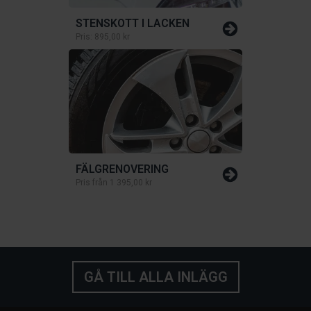
STENSKOTT I LACKEN
Pris:
895,00 kr
FÄLGRENOVERING
Pris från
1 395,00 kr
GÅ TILL ALLA INLÄGG