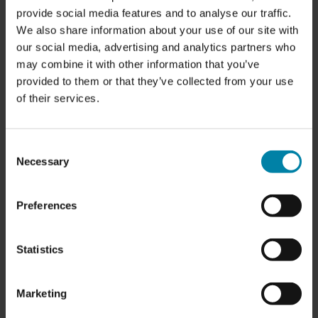
provide social media features and to analyse our traffic.
leasad bil
We also share information about your use of our site with
our social media, advertising and analytics partners who
Den
de vanligaste skadorna på en leasingbil
som du
may combine it with other information that you’ve
kommer att få betala för att få reparerade när ditt
provided to them or that they’ve collected from your use
hyresavtal löper ut är:
of their services.
Större och mindre bucklor
Bucklor, hack eller repor på fälgar, inklusive
Consent
trottoarskador
Necessary
Selection
Repor i lacken
Skador på interiören, inklusive bilsäten,
instrumentbräda, paneler etc.
Preferences
Om du inte reparerar skadan själv skickar
leasingföretaget din bil till en oberoende verkstad,
Statistics
och i de flesta fall blir reparationsnotan högre än om
du hade låtit reparera den i förväg.
Marketing