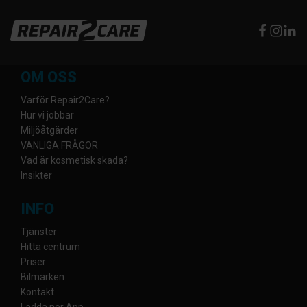
OM OSS
Varför Repair2Care?
Hur vi jobbar
Miljöåtgärder
VANLIGA FRÅGOR
Vad är kosmetisk skada?
Insikter
INFO
Tjänster
Hitta centrum
Priser
Bilmärken
Kontakt
Ladda ner App