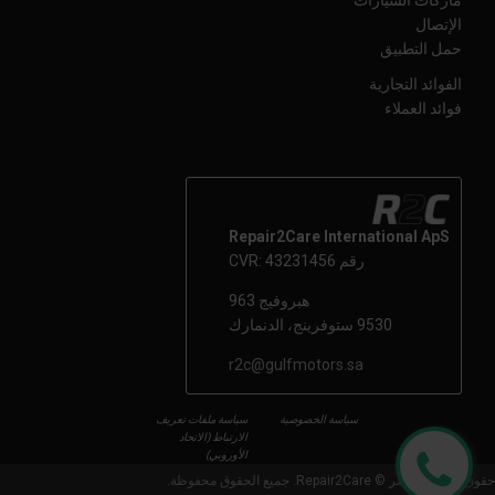
الإتصال
حمل التطبيق
الفوائد التجارية
فوائد العملاء
Repair2Care International ApS
رقم CVR: 43231456
هبروفيج 963
9530 ستوفرينج، الدنمارك
r2c@gulfmotors.sa
سياسة الخصوصية
سياسة ملفات تعريف
الارتباط (الاتحاد
الأوروبي)
حقوق الطبع والنشر © Repair2Care. جميع الحقوق محفوظة.