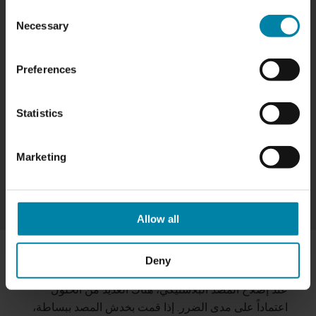
Consent
ما هي تكلفة إصلاح المصد البلاستيكي؟
Necessary
Selection
تعتمد تكلفة إصلاح الأضرار التي تلحق بالمصد البلاستيكي
على مدى الضرر وما إذا كان الضرر يحتاج إلى طلاء بعد
Preferences
ذلك.
كنقطة بداية، نقدم الأسعار التالية لإصلاح المصدات
البلاستيكية:
Statistics
تلف المصد بقياس 10 × 10 سم كحد أقصى. 10 × 10 سم:
٧٠٠٫٠٠ ر.س.‏
Marketing
إذا احتاج المصد إلى الطلاء بعد ذلك، فستكون هناك رسوم
إضافية.
Allow all
Deny
كيفية إصلاح المصد البلاستيكي
عند إصلاح المصد البلاستيكي، هناك العديد من الحلول
اعتماداً على مدى الضرر. إذا قمت بخدش المصد ببساطة،