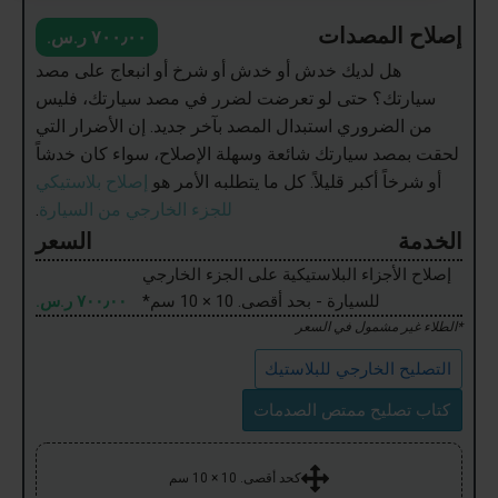
إصلاح المصدات
٧٠٠٫٠٠ ر.س.‏
هل لديك خدش أو خدش أو شرخ أو انبعاج على مصد
سيارتك؟ حتى لو تعرضت لضرر في مصد سيارتك، فليس
من الضروري استبدال المصد بآخر جديد. إن الأضرار التي
لحقت بمصد سيارتك شائعة وسهلة الإصلاح، سواء كان خدشاً
أو شرخاً أكبر قليلاً. كل ما يتطلبه الأمر هو
إصلاح بلاستيكي
للجزء الخارجي من السيارة
.
الخدمة
السعر
إصلاح الأجزاء البلاستيكية على الجزء الخارجي
للسيارة - بحد أقصى. 10 × 10 سم*
٧٠٠٫٠٠ ر.س.‏
*الطلاء غير مشمول في السعر
التصليح الخارجي للبلاستيك
كتاب تصليح ممتص الصدمات
كحد أقصى. 10 × 10 سم