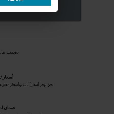
بصفتك مالكاً
أسعار ثا
نحن نوفر أسعاراً ثابتة وبأسعار معقولة 
ضمان لم