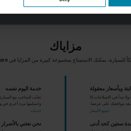
اتصل بنا
ابحث عن المركز
مزاياك
 للسيارة، يمكنك الاستمتاع بمجموعة كبيرة من المزايا في Repair2Care
بتة وبأسعار معقولة
خدمة اليوم نفسه
ولا نبدأ في الإصلاحات إلا
تجنّب المتاعب مع السيارة
بعد موافقتك على عرضنا.
واستلمها مرة أخرى في و
جميع الأسعار
خدمات
دة سنتين كحد أدنى
نحن نعتني بالأضرار 