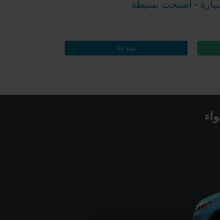
سيارة - أصبحت بسيطة
نبذة عنا