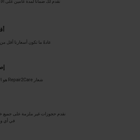
نقدم لك ضماناً لمدة عامين على الأ
أق
عادةً ما تكون أسعارنا أقل م
إص
شعار Repair2Care هو الإصلاح بدلاً من الاستبدال.
نقدم حجوزات غير ملزمة على جميع خدما
في أي وق