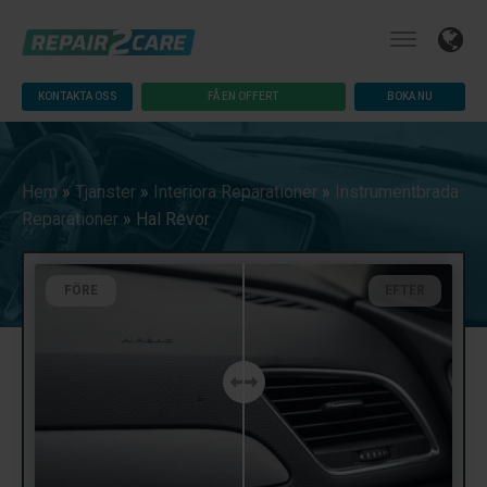
KONTAKTA OSS
FÅ EN OFFERT
BOKA NU
Hem
»
Tjanster
»
Interiora Reparationer
»
Instrumentbrada
Reparationer
»
Hal Revor
FÖRE
EFTER