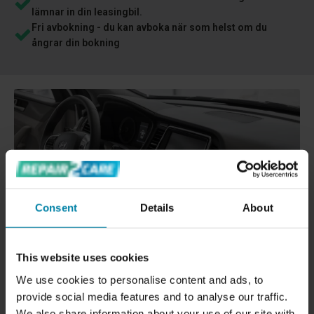
lämnar in din leasingbil.
Fri avbokning - du kan avboka när som helst om du
ångrar din bokning
Consent
Details
About
This website uses cookies
We use cookies to personalise content and ads, to
LAGNING AV HÅL ELLER REVOR I BILENS
provide social media features and to analyse our traffic.
INSTRUMENTBRÄDA
We also share information about your use of our site with