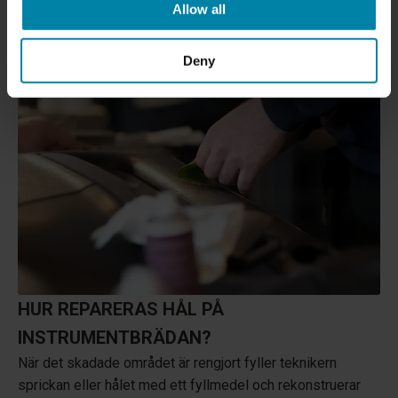
Allow all
Deny
HUR REPARERAS HÅL PÅ
INSTRUMENTBRÄDAN?
När det skadade området är rengjort fyller teknikern
sprickan eller hålet med ett fyllmedel och rekonstruerar