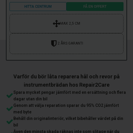
HITTA CENTRUM
FÅ EN OFFERT
MAX 2,5 CM
2 ÅRS GARANTI
Varför du bör låta reparera hål och revor på
instrumentbrädan hos Repair2Care
Spara mycket pengar jämfört med en ersättning och flera
dagar utan din bil
Genom att välja reparation sparar du 95% CO2 jämfört
med byte
Behåll din originalinteriör, vilket bibehåller värdet på din
bil
Även den minsta skada räknas inte som slitage när du