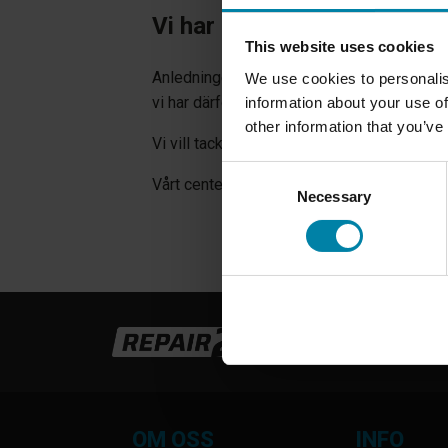
Vi har tyvärr varit tvungna
This website uses cookies
Anledningen till detta är att vi inte kun
We use cookies to personalis
vi har därför beslutat att avsluta samarbe
information about your use of
other information that you’ve
Vi vill tacka de många kunder som har bes
Consent
Vårt center i Aalborg är fortfarande i full
Necessary
Selection
OM OSS
INFO