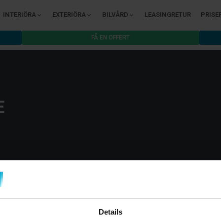
INTERIÖRA
EXTERIÖRA
BILVÅRD
LEASINGRETUR
PRISE
FÅ EN OFFERT
E
Details