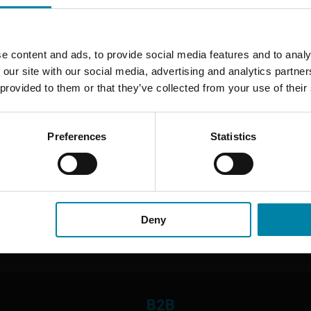
 att stänga våra franchisebutiker i Viby J.
nat nå en överenskommelse med vår partner om den förväntade se
e content and ads, to provide social media features and to analy
tet med omedelbar verkan.
 our site with our social media, advertising and analytics partn
 provided to them or that they’ve collected from your use of their
ökt dessa center för att få kosmetiska skador på sina fordon rep
 drift, och vi räknar med att öppna nya center i de drabbade område
Preferences
Statistics
Deny
B2B