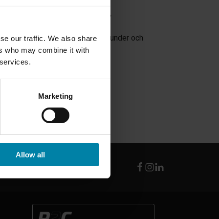
, Odense och Ballerup.
rvicenivån för våra gemensamma kunder och
se our traffic. We also share
ers who may combine it with
 services.
arerade.
na så snart som möjligt.
Marketing
Allow all