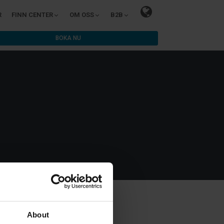
R
FINN CENTER
OM OSS
B2B
BOKA NU
About