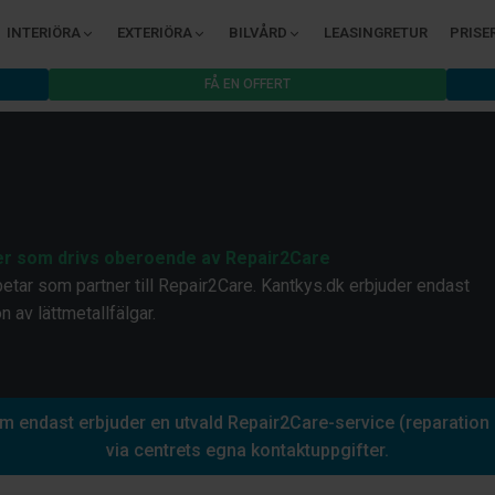
INTERIÖRA
EXTERIÖRA
BILVÅRD
LEASINGRETUR
PRISE
FÅ EN OFFERT
ter som drivs oberoende av Repair2Care
betar som partner till Repair2Care. Kantkys.dk erbjuder endast
 av lättmetallfälgar.
 endast erbjuder en utvald Repair2Care-service (reparation a
via centrets egna kontaktuppgifter.