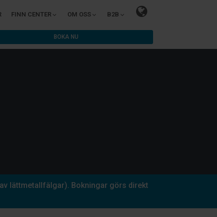
R
FINN CENTER
OM OSS
B2B
BOKA NU
v lättmetallfälgar). Bokningar görs direkt