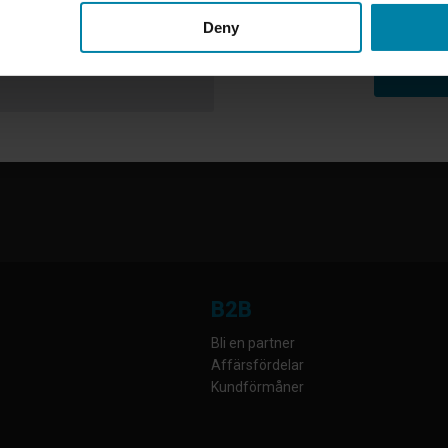
Fredag:
kl. 9.00 - 15.00
Deny
Lördag:
Stängt
Söndag:
Stängt
B2B
Bli en partner
Affärsfördelar
Kundförmåner