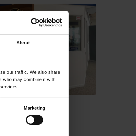
About
se our traffic. We also share
ers who may combine it with
 services.
TJÄNSTER:
-
Fälgrenovering
Marketing