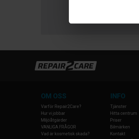
OM OSS
INFO
Varför Repair2Care?
Tjänster
Hur vi jobbar
Hitta centrum
Miljöåtgärder
Priser
VANLIGA FRÅGOR
Bilmärken
Vad är kosmetisk skada?
Kontakt