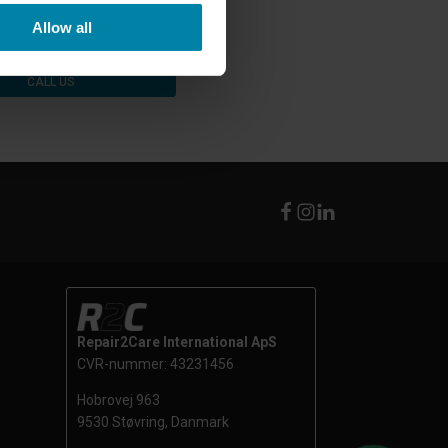
Allow all
CALL US
Repair2Care International ApS
CVR-nummer: 43231456
Hobrovej 963
9530 Støvring, Danmark