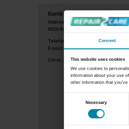
Kantkys.dk
Hobrovej 335
8920 Randers NV
Consent
Telefon:
+45 4099 5555
E-post:
info@kantkys.dk
This website uses cookies
Cvr.nr..:
36534850
We use cookies to personalis
information about your use of
other information that you’ve
Consent
Necessary
Selection