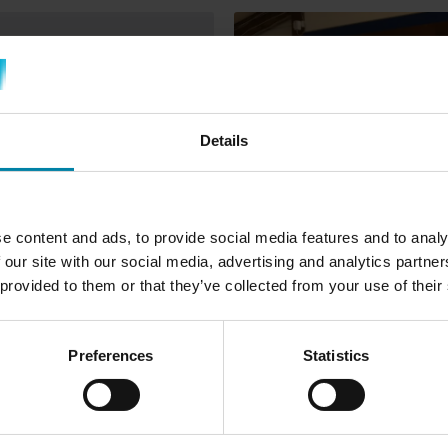
Details
e content and ads, to provide social media features and to analy
 our site with our social media, advertising and analytics partn
 provided to them or that they’ve collected from your use of their
ÖPPNA TIMMAR:
Måndag:
kl. 9.00 - 16.00
Preferences
Statistics
Tisdag:
kl. 9.00 - 16.00
Onsdag
: kl. 9.00 - kl. 16.00
Torsdag:
kl. 9.00 - 16.00