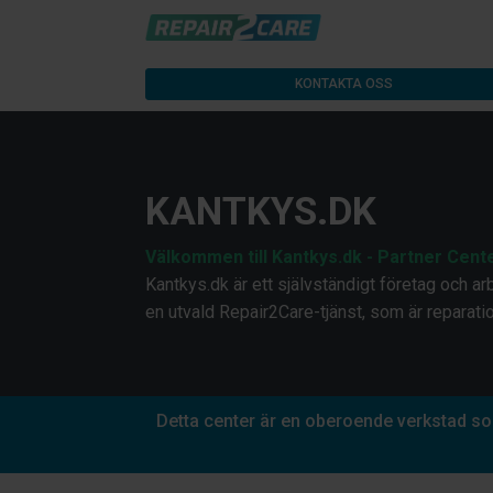
KONTAKTA OSS
KANTKYS.DK
Välkommen till Kantkys.dk - Partner Cen
Kantkys.dk är ett självständigt företag och ar
en utvald Repair2Care-tjänst, som är reparation
Detta center är en oberoende verkstad som