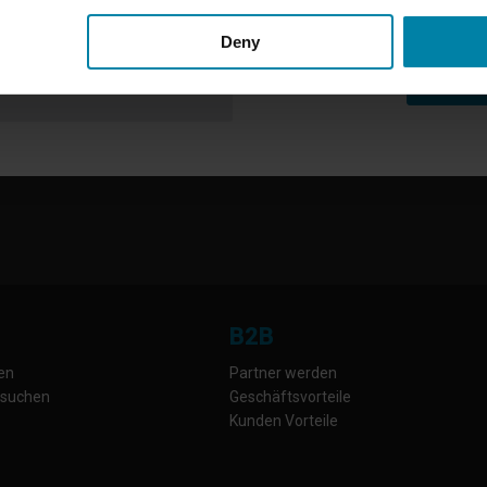
Freitag:
8.00 Uhr - 15.00 Uhr
Samstag:
Geschlossen
Deny
Sonntag:
Geschlossen
B2B
gen
Partner werden
 suchen
Geschäftsvorteile
Kunden Vorteile