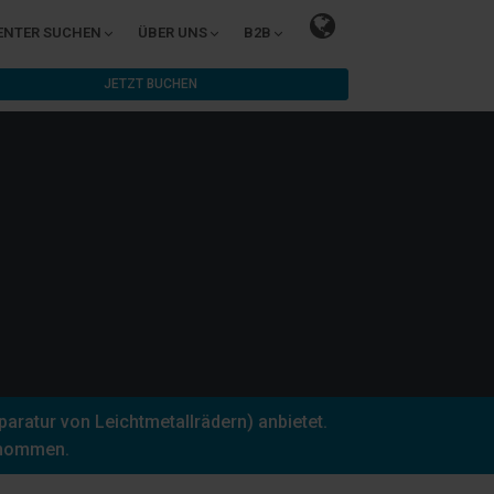
ENTER SUCHEN
ÜBER UNS
B2B
JETZT BUCHEN
aratur von Leichtmetallrädern) anbietet.
enommen.