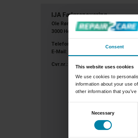
IJA Fælgrenovering
Ole Rømersvej 19
3000 Helsingør
Telefon:
+45 9290 2062
Consent
E-Mail:
info@ijafaelgrenovering.dk
Cvr.nr.:
88680219
This website uses cookies
We use cookies to personalis
information about your use of
other information that you’ve
Consent
Necessary
Selection