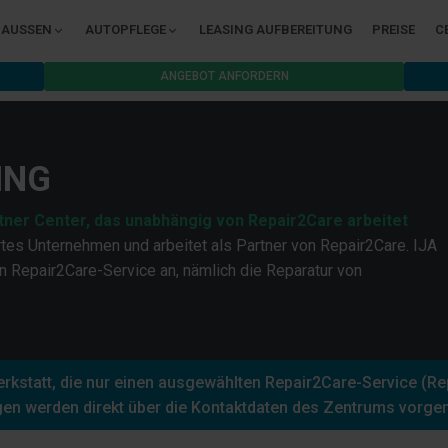
AUSSEN
AUTOPFLEGE
LEASING AUFBEREITUNG
PREISE
C
ANGEBOT ANFORDERN
ING
tner Center, das unabhängig von Repair2Care arbeitet
tes Unternehmen und arbeitet als Partner von Repair2Care. IJA
n Repair2Care-Service an, nämlich die Reparatur von
kstatt, die nur einen ausgewählten Repair2Care-Service (Rep
en werden direkt über die Kontaktdaten des Zentrums vorg