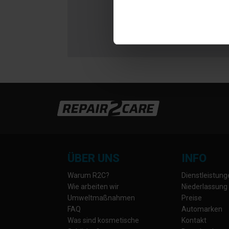
ÜBER UNS
INFO
Warum R2C?
Dienstleistun
Wie arbeiten wir
Niederlassung
Umweltmaßnahmen
Preise
FAQ
Automarken
Was sind kosmetische
Kontakt