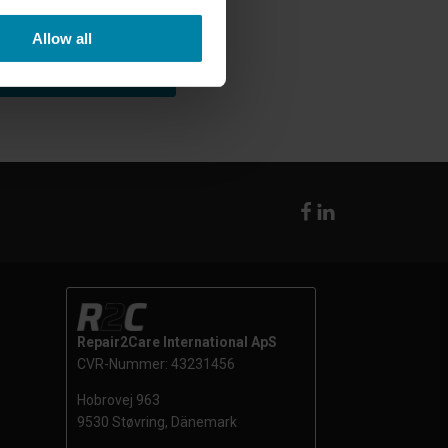
Allow all
CALL US
Repair2Care International ApS
CVR-Nummer: 43231456
Hobrovej 963
9530 Støvring, Dänemark