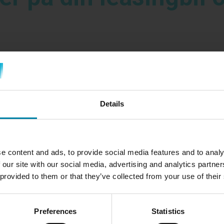
 tage godt vare på den for at undgå unødvendige omkostninger ved 
r, der skal udbedres. I dette blogindlæg gennemgår vi de typiske 
Details
e content and ads, to provide social media features and to analy
 our site with our social media, advertising and analytics partn
 provided to them or that they’ve collected from your use of their
Preferences
Statistics