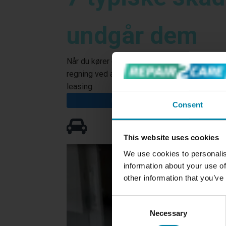
undgår dem
Når du kører en leasingbil, er det vigtigt at
regning ved aflevering, fordi bilen har skade
leasing.
LÆS INDLÆG
Consent
This website uses cookies
We use cookies to personalis
information about your use of
other information that you’ve
Consent
Necessary
Selection