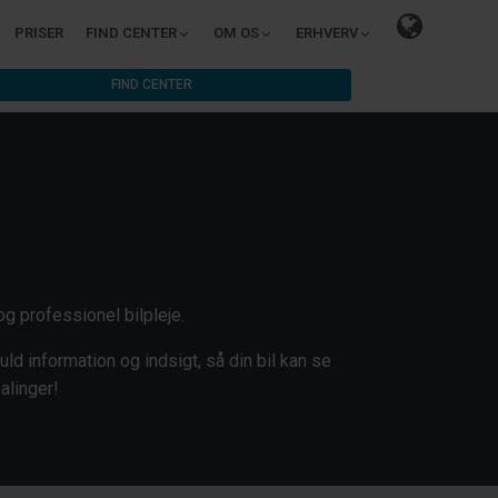
PRISER
FIND CENTER
OM OS
ERHVERV
FIND CENTER
og professionel bilpleje.
d information og indsigt, så din bil kan se
alinger!