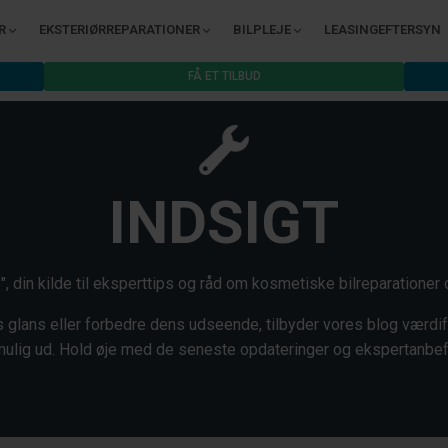
R
EKSTERIØRREPARATIONER
BILPLEJE
LEASINGEFTERSYN
FÅ ET TILBUD
INDSIGT
, din kilde til eksperttips og råd om kosmetiske bilreparationer 
 glans eller forbedre dens udseende, tilbyder vores blog værdiful
ulig ud. Hold øje med de seneste opdateringer og ekspertanbef