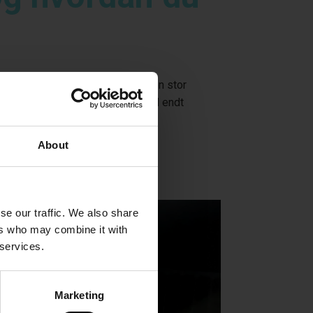
aflevering. Mange oplever at få en stor
skader, som en leasingbil har ved endt
About
se our traffic. We also share
ers who may combine it with
 services.
Marketing