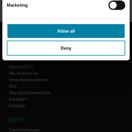
Marketing
CALL US
Allow all
Deny
ÜBER UNS
Warum R2C?
Wie arbeiten wir
Umweltmaßnahmen
FAQ
Was sind kosmetische
Schäden?
Einblicke
INFO
Dienstleistungen