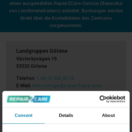
einen ausgewählten Repair2Care-Service (Reparatur
von Leichtmetallrädern) anbietet. Buchungen werden
direkt über die Kontaktdaten des Zentrums
vorgenommen.
Lundgruppen Götene
Västerbyvägen 19
53332 Götene
Telefon:
+ 46 10 265 36 15
E-Mail:
info.sverige@repair2care.com
Organisationsnummer:
556740-4511
Consent
Details
About