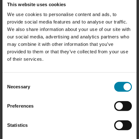
This website uses cookies
We use cookies to personalise content and ads, to
provide social media features and to analyse our traffic.
We also share information about your use of our site with
our social media, advertising and analytics partners who
may combine it with other information that you’ve
provided to them or that they’ve collected from your use
of their services.
ÖFFNUNGSZEITEN:
Montag:
7.00 Uhr - 16.00 Uhr
Consent
Dienstag:
7.00 Uhr - 16.00 Uhr
Necessary
Selection
Mittwoch
7.00 Uhr - 16.00 Uhr
Donnerstag:
7.00 Uhr - 16.00 Uhr
Preferences
Freitag:
7.00 Uhr - 16.00 Uhr
Samstag:
Geschlossen
Sonntag:
Geschlossen
Statistics
DIENSTLEISTUNGEN:
-
Felgenreparaturen