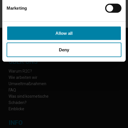
-
Felgenreparaturen
Marketing
CALL US
Allow all
Deny
ÜBER UNS
Warum R2C?
Wie arbeiten wir
Umweltmaßnahmen
FAQ
Was sind kosmetische
Schäden?
Einblicke
INFO