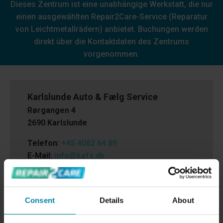
Dieses Zentrum ist eine unabhängige Werkstatt, die nur
einen ausgewählten Repair2Care-Service (Reparatur
von Leichtmetallrädern) anbietet. Buchungen werden
direkt über die Kontaktdaten des Zentrums
vorgenommen.
Karlslunde Auto & Fælg Service
Rørgangen 4
2690 Karlslunde
Telefon:
+45 4062 64 89
E-Mail:
info@kafs.dk
Cvr.nr.:
42571814
Consent
Details
About