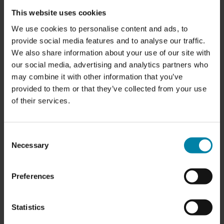
This website uses cookies
We use cookies to personalise content and ads, to
provide social media features and to analyse our traffic.
We also share information about your use of our site with
our social media, advertising and analytics partners who
may combine it with other information that you’ve
provided to them or that they’ve collected from your use
of their services.
ÖFFNUNGSZEITEN:
Consent
Montag:
7.30 Uhr - 16.30 Uhr
Necessary
Selection
Dienstag:
7.30 Uhr - 16.30 Uhr
Mittwoch
7.30 Uhr - 16.30 Uhr
Donnerstag:
7.30 Uhr - 16.30 Uhr
Preferences
Freitag:
7.30 Uhr - 14.30 Uhr
Samstag:
Geschlossen
Sonntag:
Geschlossen
Statistics
DIENSTLEISTUNGEN: