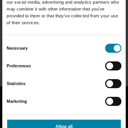
our social media, advertising and analytics partners who
may combine it with other information that you’ve
provided to them or that they’ve collected from your use
ÖFFNUNGSZEITEN:
of their services.
Montag:
8.00 Uhr - 17.00 Uhr
Dienstag:
8.00 Uhr - 17.00 Uhr
Mittwoch
8.00 Uhr - 17.00 Uhr
Consent
Donnerstag:
8.00 Uhr - 17.00 Uhr
Necessary
Selection
Freitag:
Geschlossen
Samstag:
8.00 Uhr - 17.00 Uhr
Sonntag:
8.00 Uhr - 17.00 Uhr
Preferences
ANSPRECHPARTNER R2C JEDDAH
Statistics
Marketing
ÜBER UNS
Allow all