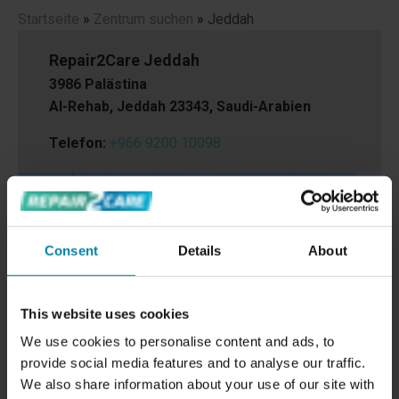
Startseite
»
Zentrum suchen
»
Jeddah
Repair2Care Jeddah
3986 Palästina
Al-Rehab, Jeddah 23343, Saudi-Arabien
Telefon:
+966 9200 10098
Consent
Details
About
This website uses cookies
We use cookies to personalise content and ads, to
provide social media features and to analyse our traffic.
We also share information about your use of our site with