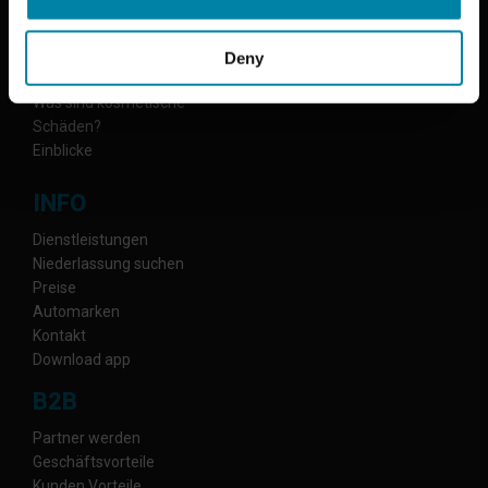
Warum R2C?
Wie arbeiten wir
Umweltmaßnahmen
Deny
FAQ
Was sind kosmetische
Schäden?
Einblicke
INFO
Dienstleistungen
Niederlassung suchen
Preise
Automarken
Kontakt
Download app
B2B
Partner werden
Geschäftsvorteile
Kunden Vorteile