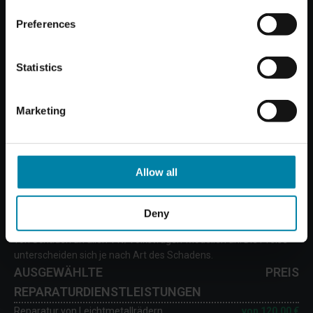
Preferences
Statistics
Marketing
Allow all
KOSTEN FÜR DIE REPARATUR VON
SCHÄDEN AM VW/VOLKSWAGEN
Deny
Wir bieten Reparaturdienstleistungen für verschiedene Arten
von Schäden an allen VW/Volkswagen-Modellen an. Die Preise
unterscheiden sich je nach Art des Schadens.
AUSGEWÄHLTE
PREIS
REPARATURDIENSTLEISTUNGEN
Reparatur von Leichtmetallrädern
von
120,00 €