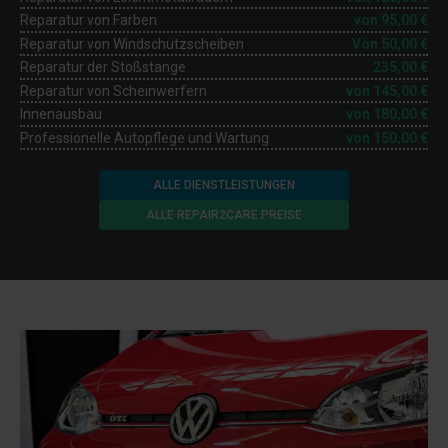
Reparatur von Farben
von
95,00 €
Reparatur von Windschutzscheiben
Von
50,00 €
Reparatur der Stoßstange
235,00 €
Reparatur von Scheinwerfern
von
145,00 €
Innenausbau
von
180,00 €
Professionelle Autopflege und Wartung
von
150,00 €
ALLE DIENSTLEISTUNGEN
ALLE REPAIR2CARE PREISE