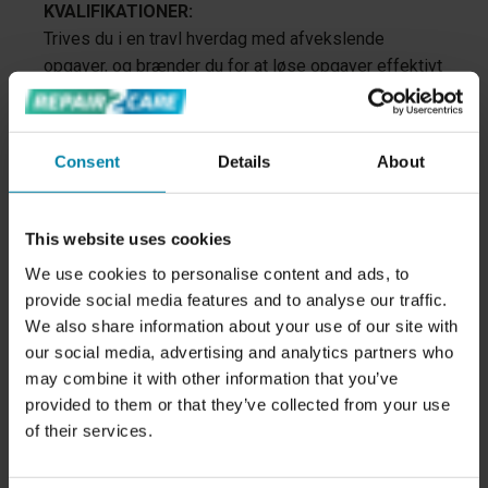
KVALIFIKATIONER:
Trives du i en travl hverdag med afvekslende
opgaver, og brænder du for at løse opgaver effektivt
og med høj kvalitet? Vi leder efter en selvstændig,
stabil og fleksibel medarbejder, som har gode
samarbejdsevner. Du kommer til at arbejde i et
Consent
Details
About
dynamisk team bestående af mekanikere,
pladessmede, værkfører samt en afdelingschef.Vi
sørger selvfølgelig for den nødvendige oplæring i
This website uses cookies
alle processerne. Stillingen er på 37 timer om ugen,
We use cookies to personalise content and ads, to
med tiltrædelse hurtigst muligt.
provide social media features and to analyse our traffic.
We also share information about your use of our site with
DU FÅR MERE END DU FORVENTER
our social media, advertising and analytics partners who
Vi tilbyder:
may combine it with other information that you’ve
provided to them or that they’ve collected from your use
Gode arbejdsforhold i et arbejdsmiljø med en
of their services.
fri omgangstone
Fordelagtige medarbejderordninger