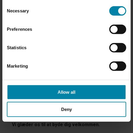
Løn efter kvalifikationer
Consent
Sundhedssikring
Necessary
Selection
Overenskomst
Pensionsordning
Preferences
ARBEJDSSTED
Repair2Care
Statistics
Jens Juuls Vej 11
8260 Viby
Marketing
ANSØGNING
Ansøg ved at sende dit CV til
job@repair2care.com
Allow all
Har du spørgsmål, er du velkommen til at kontakte
afdelingschef Sebastian Skouboe Kristensen på tlf..:
Deny
81 40 64 09
Vi glæder os til at byde dig velkommen.