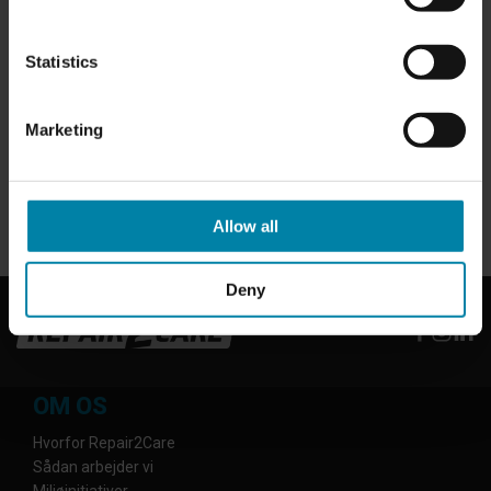
-
Lakreparationer
-
Reparation af forruder
Statistics
-
Polering af forlygter
-
Plastreparationer
-
Interiørreparationer
Marketing
-
Bilpleje
Dette center tilbyder ikke reparationer af campingvogne
CALL US
Allow all
Deny
OM OS
Hvorfor Repair2Care
Sådan arbejder vi
Miljøinitiativer