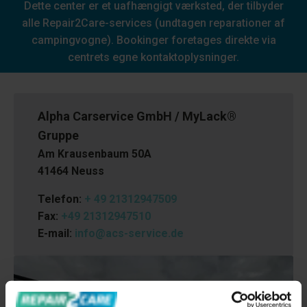
Dette center er et uafhængigt værksted, der tilbyder
alle Repair2Care-services (undtagen reparationer af
campingvogne). Bookinger foretages direkte via
centrets egne kontaktoplysninger.
Alpha Carservice GmbH / MyLack®
Gruppe
Am Krausenbaum 50A
41464 Neuss
Telefon:
+ 49 21312947509
Fax:
+49 21312947510
E-mail:
info@acs-service.de