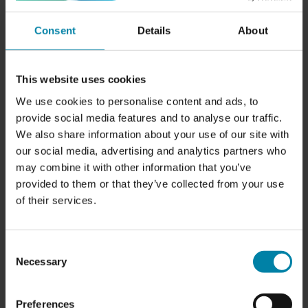
Consent
Details
About
This website uses cookies
We use cookies to personalise content and ads, to
provide social media features and to analyse our traffic.
We also share information about your use of our site with
our social media, advertising and analytics partners who
ÅBNINGSTIDER:
may combine it with other information that you’ve
Mandag:
8.00 - 17.00
provided to them or that they’ve collected from your use
Tirsdag:
8.00 - 17.00
of their services.
Onsdag
: 8.00 am - 5.00 pm
Torsdag:
8.00 - 17.00
Fredag:
8.00 - 17.00
Consent
Lørdag:
9.00 - 14.00
Necessary
Selection
Søndag:
Lukket
SERVICES:
Preferences
-
Fælgereparationer