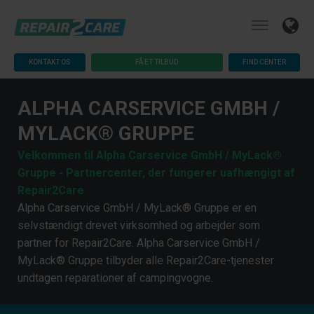
KONTAKT OS
FÅ ET TILBUD
FIND CENTER
ALPHA CARSERVICE GMBH /
MYLACK® GRUPPE
Velkommen til Alpha Carservice GmbH / MyLack®
Gruppe - Partnercenter, der fungerer uafhængigt af
Repair2Care
Alpha Carservice GmbH / MyLack® Gruppe er en
selvstændigt drevet virksomhed og arbejder som
partner for Repair2Care. Alpha Carservice GmbH /
MyLack® Gruppe tilbyder alle Repair2Care-tjenester
undtagen reparationer af campingvogne.