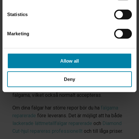
4. Små skador på däck och fälgar
Statistics
Leasingbolagen förväntar sig att däcken har ett visst
slitage, men de måste fortfarande uppfylla lagens
Marketing
krav på minsta mönsterdjup. Slitna däck som har
mindre än 1,6 mm kvar av slitbanan accepteras
vanligtvis inte av leasingföretaget vid återlämnande
av leasingavtalet.
Allow all
Skador på fälgar
är också en vanlig form av slitage
Deny
som ofta accepteras om reporna är små och kan
poleras bort. Det kan också förekomma ytlig rost på
fälgarna, vilket också normalt accepteras.
Om dina fälgar har större repor bör du ha
fälgarna
reparerade
före leverans. Det är möjligt att ha både
lackerade lättmetallfälgar reparerade
och
Diamond
Cut-hjul repareras professionellt
och till låga priser.