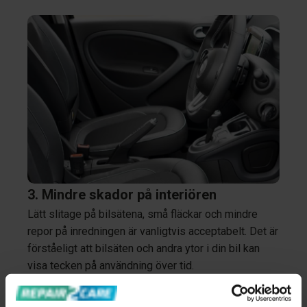
3. Mindre skador på interiören
Lätt slitage på bilsätena, små fläckar och mindre
repor på inredningen är vanligtvis acceptabelt. Det är
förståeligt att bilsäten och andra ytor i din bil kan
visa tecken på användning över tid.
Större repor, hål, stora fläckar eller missfärgningar är