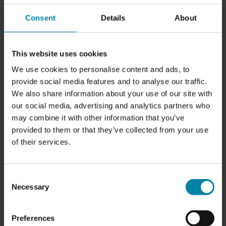
dock skador som bör repareras innan
leasingleveransen. Annars kan du riskera en stor
Consent
Details
About
tilläggsavgift från ditt leasingbolag.
Du kan ha din
bilinredning reparerad
om skadan inte
This website uses cookies
är alltför omfattande. Om skadan är för omfattande
We use cookies to personalise content and ads, to
kan den inte repareras till en nivå som inte kan
provide social media features and to analyse our traffic.
upptäckas.
We also share information about your use of our site with
our social media, advertising and analytics partners who
may combine it with other information that you’ve
provided to them or that they’ve collected from your use
of their services.
Consent
Necessary
Selection
Preferences