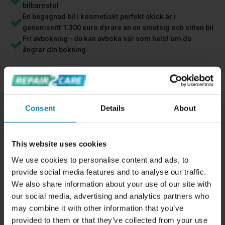
bilbarnstol
En begagnad bil i kosmetiskt perfekt skick är i
genomsnitt 1.300 euro dyrare än en smutsig och sliten bil
Fri avbokning - du kan avboka när som helst om du
ångrar din bokning
LAGNING AV EN REVA ELLER ETT HÅL I
Consent
Details
About
LÄDER
Vi kan reparera hål eller sprickor i din läderinredning
This website uses cookies
genom att utföra
en standard reparation av läder
.
We use cookies to personalise content and ads, to
Att reparera en bils läderinredning har många fördelar, som
provide social media features and to analyse our traffic.
att förbättra bilens övergripande utseende och öka dess
We also share information about your use of our site with
andrahandsvärde. När vi till exempel reparerar ett hål i en
our social media, advertising and analytics partners who
lädersits förstärker vi också materialet för att det ska
may combine it with other information that you’ve
hålla så länge som möjligt.
provided to them or that they’ve collected from your use