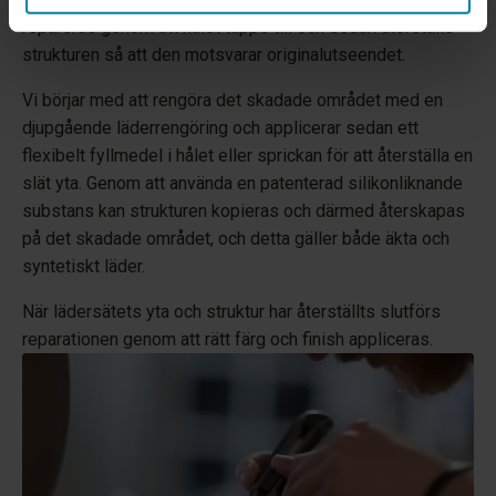
repareras genom att hålet täpps till och sedan återställs
strukturen så att den motsvarar originalutseendet.
Vi börjar med att rengöra det skadade området med en
djupgående läderrengöring och applicerar sedan ett
flexibelt fyllmedel i hålet eller sprickan för att återställa en
slät yta. Genom att använda en patenterad silikonliknande
substans kan strukturen kopieras och därmed återskapas
på det skadade området, och detta gäller både äkta och
syntetiskt läder.
När lädersätets yta och struktur har återställts slutförs
reparationen genom att rätt färg och finish appliceras.