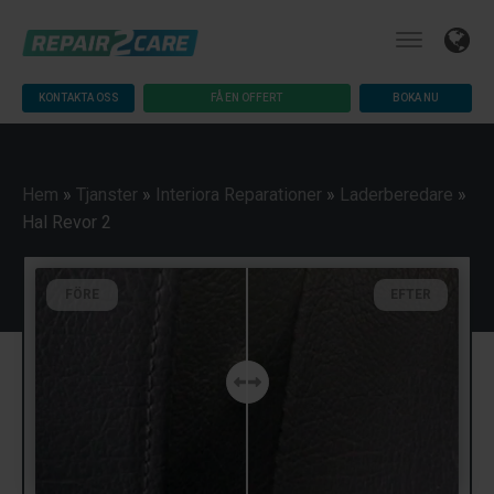
KONTAKTA OSS
FÅ EN OFFERT
BOKA NU
Hem
»
Tjanster
»
Interiora Reparationer
»
Laderberedare
»
Hal Revor 2
FÖRE
EFTER