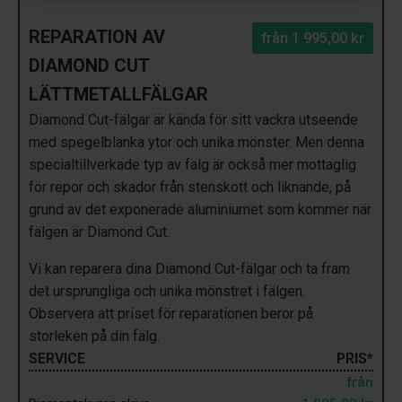
REPARATION AV
från
1 995,00 kr
DIAMOND CUT
LÄTTMETALLFÄLGAR
Diamond Cut-fälgar är kända för sitt vackra utseende
med spegelblanka ytor och unika mönster. Men denna
specialtillverkade typ av fälg är också mer mottaglig
för repor och skador från stenskott och liknande, på
grund av det exponerade aluminiumet som kommer när
fälgen är Diamond Cut.
Vi kan reparera dina Diamond Cut-fälgar och ta fram
det ursprungliga och unika mönstret i fälgen.
Observera att priset för reparationen beror på
storleken på din fälg.
SERVICE
PRIS*
från