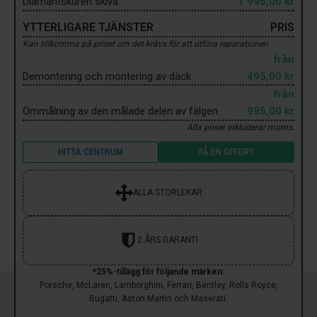
Diamantskuren skiva
1 995,00 kr
YTTERLIGARE TJÄNSTER
PRIS
Kan tillkomma på priset om det krävs för att utföra reparationen
från
Demontering och montering av däck
495,00 kr
från
Ommålning av den målade delen av fälgen
995,00 kr
Alla priser inkluderar moms.
HITTA CENTRUM
FÅ EN OFFERT
ALLA STORLEKAR
2 ÅRS GARANTI
*25%-tillägg för följande märken:
Porsche, McLaren, Lamborghini, Ferrari, Bentley, Rolls Royce,
Bugatti, Aston Martin och Maserati.