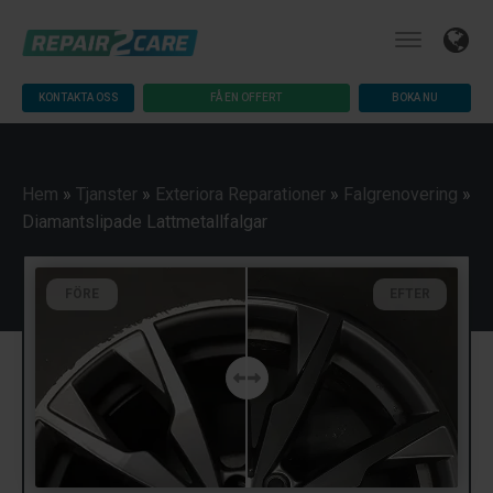
KONTAKTA OSS
FÅ EN OFFERT
BOKA NU
Hem
»
Tjanster
»
Exteriora Reparationer
»
Falgrenovering
»
Diamantslipade Lattmetallfalgar
FÖRE
EFTER