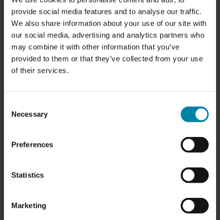
Diamond Cut-fälgar är vanligtvis mer utsatta för skador
provide social media features and to analyse our traffic.
eftersom aluminiumet är så exponerat. Bara en enda skada
We also share information about your use of our site with
syns tydligt på den spegelblanka ytan. Lyckligtvis kan
our social media, advertising and analytics partners who
skador som hack eller djupa repor repareras genom att
may combine it with other information that you’ve
skära bort ett tunt lager från fälgens yta, vilket återställer
provided to them or that they’ve collected from your use
aluminiumets spegelblanka yta.
of their services.
Vi erbjuder flera
olika typer av reparationer av
lättmetallfälgar
men vi använder endast denna
Consent
Necessary
reparationsmetod för Diamond Cut-fälgar. Om du har en
Selection
skada på en vanlig lackerad lättmetallfälg bör du boka
en
lackerad reparation av legeringshjul istället
, vilket också är
Preferences
något billigare än vår Diamond Cut-hjulreparation.
Statistics
Marketing